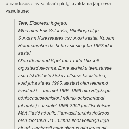
omanduses olev kontsern pidigi avaldama järgneva
vastulause:
Tere, Ekspressi lugejad!
Mina olen Erik Salumäe, Riigikogu liige.
Sündisin Kuressaares 1970ndal aastal. Kuulun
Reformierakonda, kuhu astusin juba 1997ndal
aastal.
Olen lõpetanud lõpetanud Tartu Ülikooli
õigusteaduskonna. Enne avalikku teenistusse
asumist töötasin kirikuvalitsuse kantslerina,
kuid juba alates 1995. aastast olen teeninud
Eesti riiki – aastatel 1995-1999 olin Riigikogu
põhiseaduskomisjoni nõunik-sekretariaadi
juhataja ja aastatel 1999-2002 justiitsminister
Märt Raski nõunik. Rahvastikuministribüroos
olen töötanud. Ja Tallinna linnavolikogu liige
olnud. Haabersti halduskogus olin lausa nii