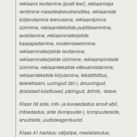
reklaami levitamine (posti teel), reklaamiaja
rentimine massiteabevahendites, reklaamide
küljendamine teenusena, reklaamipinna
üürimine, reklaamitekstide publitseerimine,
avaldamine, reklaammaterjalide
kaasajastamine, moderniseerimine,
reklaammaterjalide levitamine,
reklaammaterjalide üürimine, reklaampindade
üürimine, reklaamtekstide ettevalmistamine,
reklaamtekstide kirjutamine, tekstitöötlus,
telereklaam, uuringud (äri-), äriuuringud,
ärialased küsitlused, päringud, äriinfo, -teave.
Klass 38 side, info- ja kuvaedastus arvuti abil,
infoedastus, side (kompuuter-), kompuuterside,
arvutiside, uudisteagentuurid.
Klass 41 haridus; väljaõpe, meelelahutus;