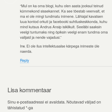
“Mul on ka oma blogi, kuhu olen aasta jooksul teinud
kümmekond sissekannet. Ka see tõestab veenvalt, et
ma ei ole mingi tundmatu inimene. Lähiajal kavatsen
luua kontod orkuti ja facebooki suhtluskeskkonda, kuhu
mind kutsus Andrus Ansip isiklikult. Seeläbi saaksin
veelgi tuntumaks ning õpiksin veelgi enam tundma oma
valijaid ja nende vajadusi.”
Irw. Ei ole ilus intellektuaalse kärpega inimeste üle
naerda.
Reply
Lisa kommentaar
Sinu e-postiaadressi ei avaldata.
Nõutavad väljad on
tähistatud
*
-ga