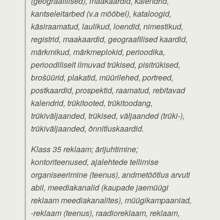
(geograafilised), maakaardid, kalendrid,
kantseleitarbed (v.a mööbel), kataloogid,
käsiraamatud, laulikud, loendid, nimestikud,
registrid, maakaardid, geograafilised kaardid,
märkmikud, märkmeplokid, perioodika,
perioodiliselt ilmuvad trükised, pisitrükised,
brošüürid, plakatid, müürilehed, portreed,
postkaardid, prospektid, raamatud, rebitavad
kalendrid, trükitooted, trükitoodang,
trükiväljaanded, trükised, väljaanded (trüki-),
trükiväljaanded, õnnitluskaardid.
Klass 35 reklaam; ärijuhtimine;
kontoriteenused, ajalehtede tellimise
organiseerimine (teenus), andmetöötlus arvuti
abil, meediakanalid (kaupade jaemüügi
reklaam meediakanalites), müügikampaaniad,
-reklaam (teenus), raadioreklaam, reklaam,