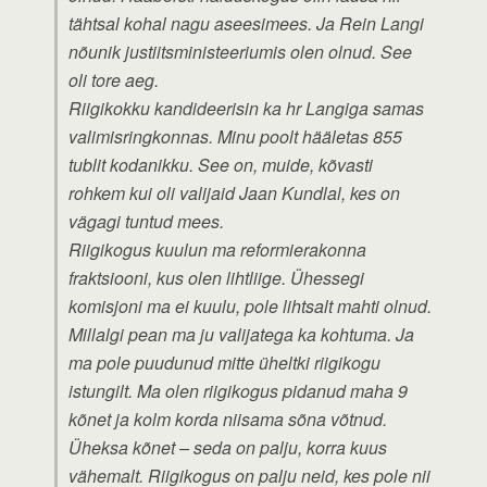
tähtsal kohal nagu aseesimees. Ja Rein Langi
nõunik justiitsministeeriumis olen olnud. See
oli tore aeg.
Riigikokku kandideerisin ka hr Langiga samas
valimisringkonnas. Minu poolt hääletas 855
tublit kodanikku. See on, muide, kõvasti
rohkem kui oli valijaid Jaan Kundlal, kes on
vägagi tuntud mees.
Riigikogus kuulun ma reformierakonna
fraktsiooni, kus olen lihtliige. Ühessegi
komisjoni ma ei kuulu, pole lihtsalt mahti olnud.
Millalgi pean ma ju valijatega ka kohtuma. Ja
ma pole puudunud mitte üheltki riigikogu
istungilt. Ma olen riigikogus pidanud maha 9
kõnet ja kolm korda niisama sõna võtnud.
Üheksa kõnet – seda on palju, korra kuus
vähemalt. Riigikogus on palju neid, kes pole nii