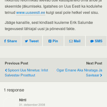
skeemide jäkumiseks. Igatahes on Uus Eesti ka kodulehe
teinud
www.uuseesti.ee
kuigi seal pole hetkel veel sisu.
Jääge kanalile, sest kindlasti kuuleme Erik Salumäe
tegevusest lähiajal uusi ja põnevaid fakte.
Share
Tweet
Pin
Mail
SMS
Previous Post
Next Post
Spiooni Uus Nimetus: Infot
Ogar Emane Aka Ninataga Ja
Salvestav Prostituut
Savisaar
1 response
Nirti
31. detsember 2008