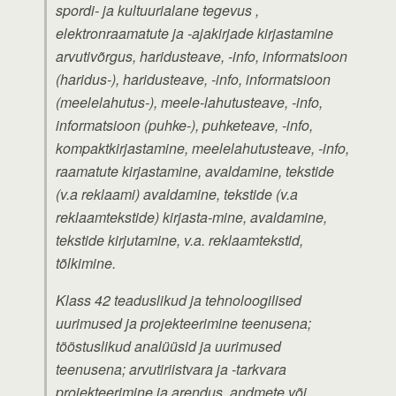
spordi- ja kultuurialane tegevus ,
elektronraamatute ja -ajakirjade kirjastamine
arvutivõrgus, haridusteave, -info, informatsioon
(haridus-), haridusteave, -info, informatsioon
(meelelahutus-), meele-lahutusteave, -info,
informatsioon (puhke-), puhketeave, -info,
kompaktkirjastamine, meelelahutusteave, -info,
raamatute kirjastamine, avaldamine, tekstide
(v.a reklaami) avaldamine, tekstide (v.a
reklaamtekstide) kirjasta-mine, avaldamine,
tekstide kirjutamine, v.a. reklaamtekstid,
tõlkimine.
Klass 42 teaduslikud ja tehnoloogilised
uurimused ja projekteerimine teenusena;
tööstuslikud analüüsid ja uurimused
teenusena; arvutiriistvara ja -tarkvara
projekteerimine ja arendus, andmete või