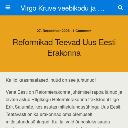
Virgo Kruve veebikodu ja blogi
27. Detsember 2008 • 1 Comment
Reformikad Teevad Uus Eesti
Erakonna
Kallid kaasmaalased, nüüd on see juhtunud!
Vana Eesti on Reformierakonna juhtimisel rappa läinud ja
lavale astub Riigikogu Reformierakonna fraktsiooni liige
Erik Salumäe, kes asutas mittetulundusühingu Uus Eesti.
Teatavasti on ka erakonnad oma olemuselt
mittetulundusühingud. Kui tal vaid õnnestuks saada