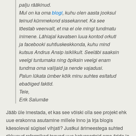
palju rääkinud.
Mul on ka oma
blogi
, kuhu olen aasta jooksul
teinud kümmekond sissekannet. Ka see
tõestab veenvalt, et ma ei ole mingi tundmatu
inimene. Lähiajal kavatsen luua kontod orkuti
ja facebooki suhtluskeskkonda, kuhu mind
kutsus Andrus Ansip isiklikult. Seeläbi saaksin
veelgi tuntumaks ning õpiksin veelgi enam
tundma oma valijaid ja nende vajadusi.
Palun lükata ümber kõik minu suhtes esitatud
ebaõiged faktid.
Teie,
Erik Salumäe
Jääb üle imestada, et kas see võiski olla see projekt ehk
uue erakonna asutamine millele Inno ja Irja blogis
käesoleval sügisel vihjati? Justkui ärimeestega suhted
rikkunud reformikad teevad uue katusparteid oma äride ja