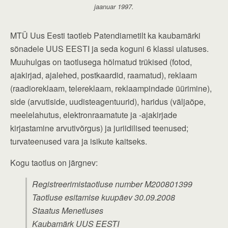
jaanuar 1997.
MTÜ Uus Eesti taotleb Patendiametilt ka kaubamärki
sõnadele UUS EESTI ja seda koguni 6 klassi ulatuses.
Muuhulgas on taotlusega hõlmatud trükised (fotod,
ajakirjad, ajalehed, postkaardid, raamatud), reklaam
(raadioreklaam, telereklaam, reklaampindade üürimine),
side (arvutiside, uudisteagentuurid), haridus (väljaõpe,
meelelahutus, elektronraamatute ja -ajakirjade
kirjastamine arvutivõrgus) ja juriidilised teenused;
turvateenused vara ja isikute kaitseks.
Kogu taotlus on järgnev:
Registreerimistaotluse number M200801399
Taotluse esitamise kuupäev 30.09.2008
Staatus Menetluses
Kaubamärk UUS EESTI