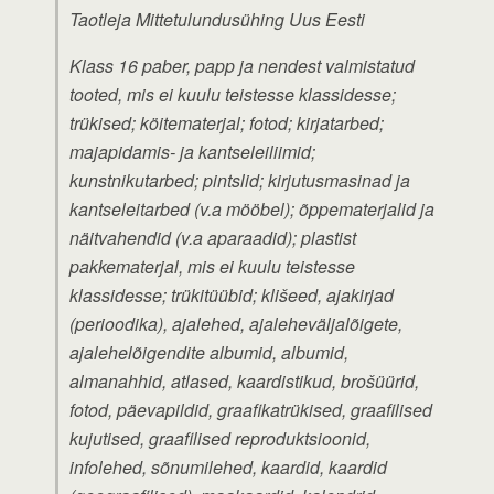
Taotleja Mittetulundusühing Uus Eesti
Klass 16 paber, papp ja nendest valmistatud
tooted, mis ei kuulu teistesse klassidesse;
trükised; köitematerjal; fotod; kirjatarbed;
majapidamis- ja kantseleiliimid;
kunstnikutarbed; pintslid; kirjutusmasinad ja
kantseleitarbed (v.a mööbel); õppematerjalid ja
näitvahendid (v.a aparaadid); plastist
pakkematerjal, mis ei kuulu teistesse
klassidesse; trükitüübid; klišeed, ajakirjad
(perioodika), ajalehed, ajaleheväljalõigete,
ajalehelõigendite albumid, albumid,
almanahhid, atlased, kaardistikud, brošüürid,
fotod, päevapildid, graafikatrükised, graafilised
kujutised, graafilised reproduktsioonid,
infolehed, sõnumilehed, kaardid, kaardid