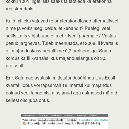
kokku 1001 liiget, siis saaks ta taotleda ka erakonna
registreerimist.
Kuid milleks vajavad reformierakondlased alternatiivset
nime ja võiks isegi öelda, et kehandit? Pealegi veel
sellist, mis vihjab uuele ja ehk isegi paremale? Vastus
peitub järgnevas. Tuleb meenutada, et 2008. II kvartalis
oli majanduskasv negatiivne 0,3 protsendiga. Sama
kordus ka III kvartalis, kus majanduslangus oli 3,5
protsenti.
Erik Salumäe asutaski mittetulundusühingu Uus Eesti I
kvartali lõpus või täpsemalt 18. märtsil kui majandus
polnud veel langemist alustanud aga esimesed märgid
sellest olid juba õhus.