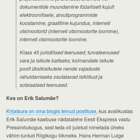
dokumentide muundamine füüsiliselt kujult
elektroonilisele, arvutiprogrammide
koostamine, graafiline kujundus, interneti
otsimootorid (interneti otsimootorite loomine),
interneti otsimootorite loomine.
Klass 45 juriidilised teenused; turvateenused
vara ja isikute kaitseks; kolmandate isikute
poolt üksikisikutele nende vajaduste
rahuldamiseks osutatavad isiklikud ja
sotsiaalsed teenused.
Kes on Erik Salumäe?
Kirjatsura on oma blogis teinud postituse
, kus avalikustas
Erik Salumäe kaebuse nädalalehe Eesti Ekspress vastu
Pressinõukogus, sest teda oli juletud nimetada üheks
vähim tuntud Riigikogu liikmeks. Hans Herman Luige