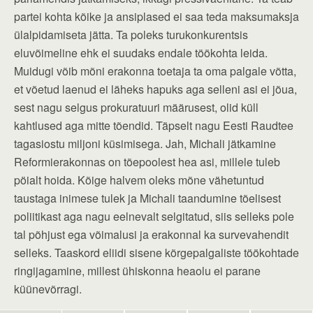
partei kohta kõike ja ansiplased ei saa teda maksumaksja
ülalpidamiseta jätta. Ta poleks turukonkurentsis
eluvõimeline ehk ei suudaks endale töökohta leida.
Muidugi võib mõni erakonna toetaja ta oma palgale võtta,
et võetud laenud ei läheks hapuks aga selleni asi ei jõua,
sest nagu selgus prokuratuuri määrusest, olid küll
kahtlused aga mitte tõendid. Täpselt nagu Eesti Raudtee
tagasiostu miljoni küsimisega. Jah, Michali jätkamine
Reformierakonnas on tõepoolest hea asi, millele tuleb
pöialt hoida. Kõige halvem oleks mõne vähetuntud
taustaga inimese tulek ja Michali taandumine tõelisest
poliitikast aga nagu eelnevalt selgitatud, siis selleks pole
tal põhjust ega võimalusi ja erakonnal ka survevahendit
selleks. Taaskord eliidi sisene kõrgepalgaliste töökohtade
ringijagamine, millest ühiskonna heaolu ei parane
küünevõrragi.