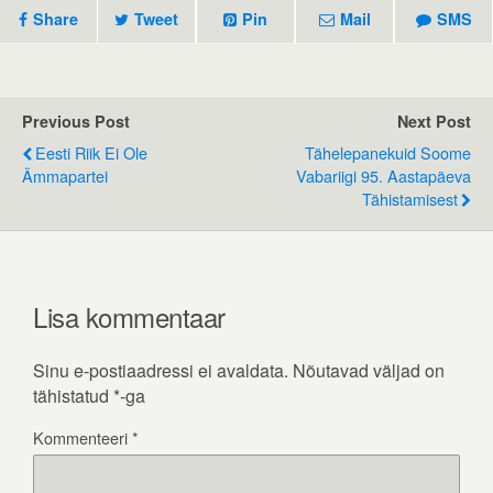
Share
Tweet
Pin
Mail
SMS
Previous Post
Next Post
Eesti Riik Ei Ole
Tähelepanekuid Soome
Ämmapartei
Vabariigi 95. Aastapäeva
Tähistamisest
Lisa kommentaar
Sinu e-postiaadressi ei avaldata.
Nõutavad väljad on
tähistatud
*
-ga
Kommenteeri
*