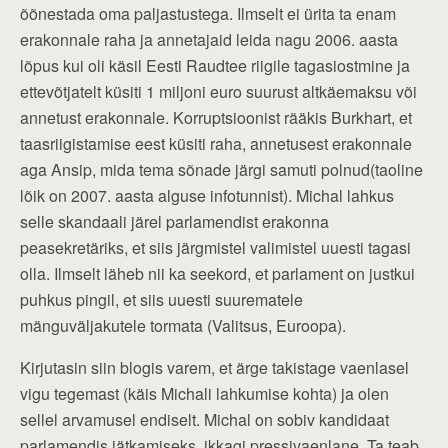
õõnestada oma paljastustega. Ilmselt ei ürita ta enam
erakonnale raha ja annetajaid leida nagu 2006. aasta
lõpus kui oli käsil Eesti Raudtee riigile tagasiostmine ja
ettevõtjatelt küsiti 1 miljoni euro suurust altkäemaksu või
annetust erakonnale. Korruptsioonist rääkis Burkhart, et
taasriigistamise eest küsiti raha, annetusest erakonnale
aga Ansip, mida tema sõnade järgi samuti polnud(taoline
lõik on 2007. aasta alguse infotunnist). Michal lahkus
selle skandaali järel parlamendist erakonna
peasekretäriks, et siis järgmistel valimistel uuesti tagasi
olla. Ilmselt läheb nii ka seekord, et parlament on justkui
puhkus pingil, et siis uuesti suurematele
mänguväljakutele tormata (Valitsus, Euroopa).
Kirjutasin siin blogis varem, et ärge takistage vaenlasel
vigu tegemast (käis Michali lahkumise kohta) ja olen
sellel arvamusel endiselt. Michal on sobiv kandidaat
parlamendis jätkamiseks, ikkagi pressivaenlane. Ta teab