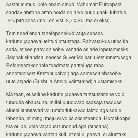
aastal toimus, pole enam olnud. Vähemalt Euroopast
saadav abiraha aitab hoida eelarve puudujääki lubatud
-3% piiri sees (meil on vist -2,7% kui ma ei eksi).
Tõin need enda tähelepanekud välja seoses
kaduneljapäeval tehtud otsustega. Rahvatarkus ütles ka
seda, et see päev on sobiv vanade asjade lõpetamiseks
(Michali skandaal seoses Silver Meikari ülestunnistusega
Reformierakonnale teadmata päritoluga raha
annetamisest Kristeni palvel) aga äärmiselt ebasobiv
uute asjade (Bushi ja Ansipi valitsused) alustamiseks.
Ma tean, et selline kaduneljapäeva tähtsustamine võib
tunduda ebausuna, millel puuduvad kaasaja teaduse
alusel kinnitavad või ümberlükkavad faktid aga see ei
tähenda, et mingi mõju ei võiks eksisteerida. Horoskoope
ma ei loe, pole vajadust tundnud aga (ainsana)
kaduneljapäeva vaatan küll, et sellel päeval ei alustaks