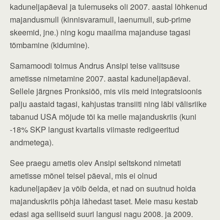
kaduneljapäeval ja tulemuseks oli 2007. aastal lõhkenud
majandusmull (kinnisvaramull, laenumull, sub-prime
skeemid, jne.) ning kogu maailma majanduse tagasi
tõmbamine (kidumine).
Samamoodi toimus Andrus Ansipi teise valitsuse
ametisse nimetamine 2007. aastal kaduneljapäeval.
Sellele järgnes Pronksiöö, mis viis meid integratsioonis
palju aastaid tagasi, kahjustas transiiti ning läbi välisriike
tabanud USA mõjude tõi ka meile majanduskriis (kuni
-18% SKP langust kvartalis viimaste redigeeritud
andmetega).
See praegu ametis olev Ansipi seltskond nimetati
ametisse mõnel teisel päeval, mis ei olnud
kaduneljapäev ja võib öelda, et nad on suutnud hoida
majanduskriis põhja lähedast taset. Meie masu kestab
edasi aga selliseid suuri langusi nagu 2008. ja 2009.