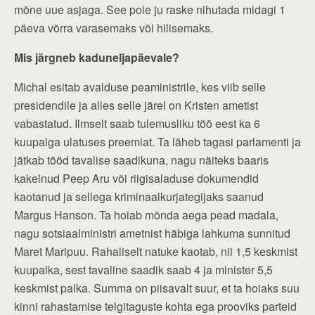
mõne uue asjaga. See pole ju raske nihutada midagi 1
päeva võrra varasemaks või hilisemaks.
Mis järgneb kaduneljapäevale?
Michal esitab avalduse peaministrile, kes viib selle
presidendile ja alles selle järel on Kristen ametist
vabastatud. Ilmselt saab tulemusliku töö eest ka 6
kuupalga ulatuses preemiat. Ta läheb tagasi parlamenti ja
jätkab tööd tavalise saadikuna, nagu näiteks baaris
kakelnud Peep Aru või riigisaladuse dokumendid
kaotanud ja sellega kriminaalkurjategijaks saanud
Margus Hanson. Ta hoiab mõnda aega pead madala,
nagu sotsiaalministri ametnist häbiga lahkuma sunnitud
Maret Maripuu. Rahaliselt natuke kaotab, nii 1,5 keskmist
kuupalka, sest tavaline saadik saab 4 ja minister 5,5
keskmist palka. Summa on piisavalt suur, et ta hoiaks suu
kinni rahastamise telgitaguste kohta ega prooviks parteid