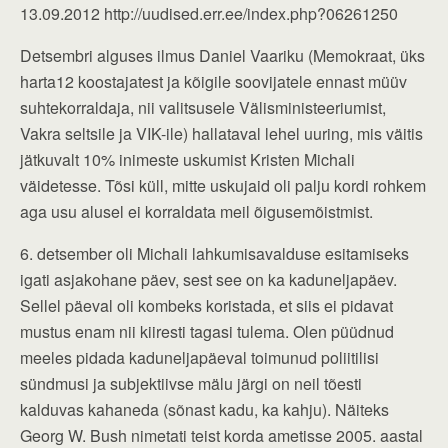
13.09.2012 http://uudised.err.ee/index.php?06261250
Detsembri alguses ilmus Daniel Vaariku (Memokraat, üks
harta12 koostajatest ja kõigile soovijatele ennast müüv
suhtekorraldaja, nii valitsusele Välisministeeriumist,
Vakra seltsile ja VIK-ile) hallataval lehel uuring, mis väitis
jätkuvalt 10% inimeste uskumist Kristen Michali
väidetesse. Tõsi küll, mitte uskujaid oli palju kordi rohkem
aga usu alusel ei korraldata meil õigusemõistmist.
6. detsember oli Michali lahkumisavalduse esitamiseks
igati asjakohane päev, sest see on ka kaduneljapäev.
Sellel päeval oli kombeks koristada, et siis ei pidavat
mustus enam nii kiiresti tagasi tulema. Olen püüdnud
meeles pidada kaduneljapäeval toimunud poliitilisi
sündmusi ja subjektiivse mälu järgi on neil tõesti
kalduvas kahaneda (sõnast kadu, ka kahju). Näiteks
Georg W. Bush nimetati teist korda ametisse 2005. aastal