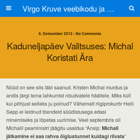
Virgo Kruve veebikodu ja blogi
6. Detsember 2012 • No Comments
Kaduneljapäev Valitsuses: Michal
Koristati Ära
Nüüd on see siis läbi saanud. Kristen Michal murdus ja
andis järgi tema lahkumist nõudvatele häältele. Miks küll
kui põhjust selleks ju polnud? Vähemalt riigiprokurör Heili
Sepp ei leidnud tõendeid süüdistusega edasi
minemiseks ja lõpetas uurimise. Veel septembris oli
Michalil peaministri jäägitu usaldus “Ansip:
Michali
jätkamine ei saa rahva õiglustunnet kuidagi riivata
”