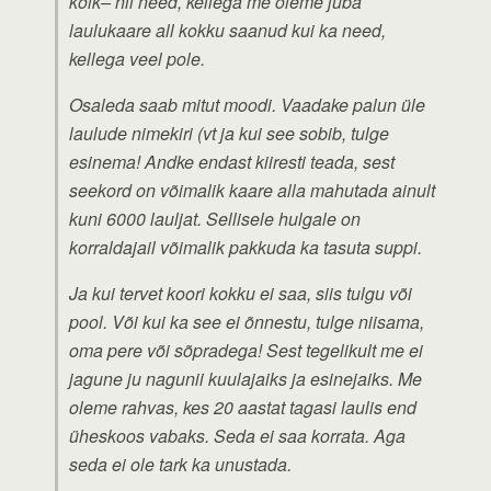
kõik– nii need, kellega me oleme juba
laulukaare all kokku saanud kui ka need,
kellega veel pole.
Osaleda saab mitut moodi. Vaadake palun üle
laulude nimekiri (vt ja kui see sobib, tulge
esinema! Andke endast kiiresti teada, sest
seekord on võimalik kaare alla mahutada ainult
kuni 6000 lauljat. Sellisele hulgale on
korraldajail võimalik pakkuda ka tasuta suppi.
Ja kui tervet koori kokku ei saa, siis tulgu või
pool. Või kui ka see ei õnnestu, tulge niisama,
oma pere või sõpradega! Sest tegelikult me ei
jagune ju nagunii kuulajaiks ja esinejaiks. Me
oleme rahvas, kes 20 aastat tagasi laulis end
üheskoos vabaks. Seda ei saa korrata. Aga
seda ei ole tark ka unustada.