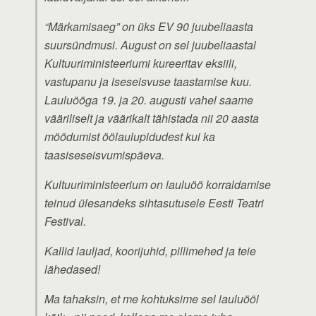
“Märkamisaeg” on üks EV 90 juubeliaasta
suursündmusi. August on sel juubeliaastal
Kultuuriministeeriumi kureeritav eksiili,
vastupanu ja iseseisvuse taastamise kuu.
Lauluööga 19. ja 20. augusti vahel saame
vääriliselt ja väärikalt tähistada nii 20 aasta
möödumist öölaulupidudest kui ka
taasiseseisvumispäeva.
Kultuuriministeerium on lauluöö korraldamise
teinud ülesandeks sihtasutusele Eesti Teatri
Festival.
Kallid lauljad, koorijuhid, pillimehed ja teie
lähedased!
Ma tahaksin, et me kohtuksime sel lauluööl