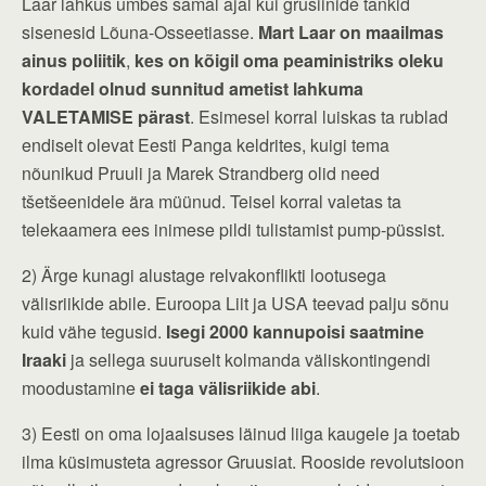
Laar lahkus umbes samal ajal kui grusiinide tankid
sisenesid Lõuna-Osseetiasse.
Mart Laar on maailmas
ainus poliitik
,
kes on kõigil oma peaministriks oleku
kordadel olnud sunnitud ametist lahkuma
VALETAMISE pärast
. Esimesel korral luiskas ta rublad
endiselt olevat Eesti Panga keldrites, kuigi tema
nõunikud Pruuli ja Marek Strandberg olid need
tšetšeenidele ära müünud. Teisel korral valetas ta
telekaamera ees inimese pildi tulistamist pump-püssist.
2) Ärge kunagi alustage relvakonflikti lootusega
välisriikide abile. Euroopa Liit ja USA teevad palju sõnu
kuid vähe tegusid.
Isegi 2000 kannupoisi saatmine
Iraaki
ja sellega suuruselt kolmanda väliskontingendi
moodustamine
ei taga välisriikide abi
.
3) Eesti on oma lojaalsuses läinud liiga kaugele ja toetab
ilma küsimusteta agressor Gruusiat. Rooside revolutsioon