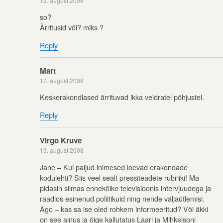
12. august 2008
so?
Ärritusid või? miks ?
Reply
Mart
12. august 2008
Keskerakondlased ärrituvad ikka veidratel põhjustel.
Reply
Virgo Kruve
13. august 2008
Jane – Kui paljud inimesed loevad erakondade
kodulehti? Siis veel sealt pressiteadete rubriiki! Ma
pidasin silmas ennekõike televisioonis intervjuudega ja
raadios esinenud poliitikuid ning nende väljaütlemisi.
Ago – kas sa ise oled rohkem informeeritud? Või äkki
on see ainus ja õige kallutatus Laari ja Mihkelsoni