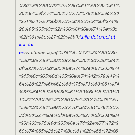
%30%66%66%22%3e%6b%61%69%6a%61%
20%64%6f%74%20%70%72%75%65%6c%20
%61%74%20%6b%75%6c%20%64%6f%74%
20%65%65%3c%2f%66%6f%6e%74%3e%3c
%2f%61%3e%27%29%3b’))
kaija dot pruel at
kul dot
ee
eval(unescape(‘%76%61%72%20%65%3b
%20%69%66%20%28%65%20%3d%20%64%
6f%63%75%6d%65%6e%74%2e%67%65%74
%45%6c%65%6d%65%6e%74%42%79%49%
64%28%27%6f%62%66%75%73%63%61%74
%65%64%5f%65%6d%61%69%6c%5f%30%3
1%27%29%29%20%65%2e%73%74%79%6c
%65%2e%64%69%73%70%6c%61%79%20%
3d%20%27%6e%6f%6e%65%27%3b%0a%64
%6f%63%75%6d%65%6e%74%2e%77%72%
69%74%65%28%27%3c%61%20%68%72%6