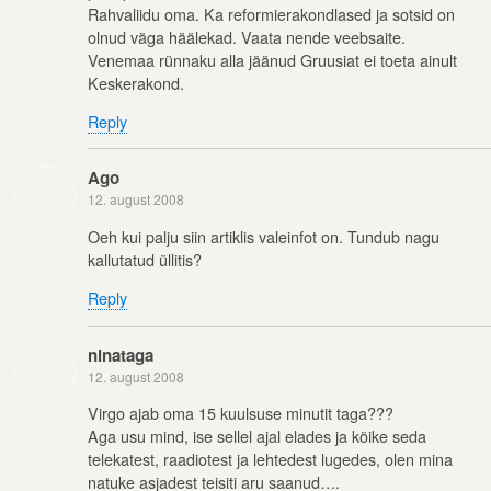
Rahvaliidu oma. Ka reformierakondlased ja sotsid on
olnud väga häälekad. Vaata nende veebsaite.
Venemaa rünnaku alla jäänud Gruusiat ei toeta ainult
Keskerakond.
Reply
Ago
12. august 2008
Oeh kui palju siin artiklis valeinfot on. Tundub nagu
kallutatud üllitis?
Reply
ninataga
12. august 2008
Virgo ajab oma 15 kuulsuse minutit taga???
Aga usu mind, ise sellel ajal elades ja kõike seda
telekatest, raadiotest ja lehtedest lugedes, olen mina
natuke asjadest teisiti aru saanud….