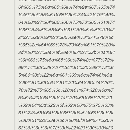
6f%63%75%6d%65%6e%74%2e%67%65%74
%45%6c%65%6d%65%6e%74%42%79%49%
64%28%27%6f%62%66%75%73%63%61%74
%65%64%5f%65%6d%61%69%6c%5f%30%3
2%27%29%29%20%65%2e%73%74%79%6c
%65%2e%64%69%73%70%6c%61%79%20%
3d%20%27%6e%6f%6e%65%27%3b%0a%64
%6f%63%75%6d%65%6e%74%2e%77%72%
69%74%65%28%27%3c%61%20%68%72%6
5%66%3d%22%6d%61%69%6c%74%6f%3a
%6b%61%69%6a%61%20%64%6f%74%20%
70%72%75%65%6c%20%61%74%20%6b%7
5%6c%20%64%6f%74%20%65%65%22%20
%69%64%3d%22%6f%62%66%75%73%63%
61%74%65%64%5f%65%6d%61%69%6c%5f
%30%31%22%3e%3c%66%6f%6e%74%20%
63%6f%6c%6f%72%3d%22%23%30%30%30