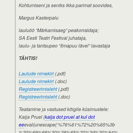
Kohtumiseni ja seniks ikka parimat soovides,
Margus Kasterpalu
lauluöö “Märkamisaeg” peakorraldaja;
SA Eesti Teatri Festival juhataja,
laulu- ja tantsupeo “Ilmapuu lävel” lavastaja
TÄHTIS!
Laulude nimekiri
(.pdf)
Laulude nimekiri
(.doc)
Registreerimisleht
(.pdf)
Registreerimisleht
(.doc)
Teatamine ja vastused kõigile küsimustele:
Kaija Pruel (
kaija dot pruel at kul dot
ee
eval(unescape(‘%76%61%72%20%65%3b
%20%69%66%20%28%65%20%3d%20%64%