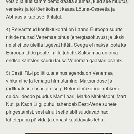
võis olla ilus samm demokraatia suunas, kuid see muutus
veriseks ja tõi tõenäoliselt kaasa Lõuna-Osseetia ja
Abhaasia kaotuse lähiajal.
4) Relvastatud konflikti korral on Lääne-Euroopa suurte
riikide munad Venemaa pihus (energiasõltuvus) ja ükski
neist ei tee üleliia tugevat häält. Seega ei maksa loota ka
Euroopa Liidu peale, mille juhtriik Saksamaa on oma
endise kantsleri kaudu lausa Venemaa gaasiäri osanik.
5) Eesti IRL-i poliitikute ainus agenda on Venemaa
vihkamine ja temaga hirmutamine. Maksunduse ja
radikaalsuse osas on isegi Reformierakonnal rohkem
öelda. Ideede puudus Mart Laari, Marko Mihkelsoni, Mart
Nuti ja Kadri Liigi puhul tähendab Eesti-Vene suhete
pingestamist, sest ainult selle abil suudavad nad
tähelepanu pälvida ja ennast kuuldavaks teha.