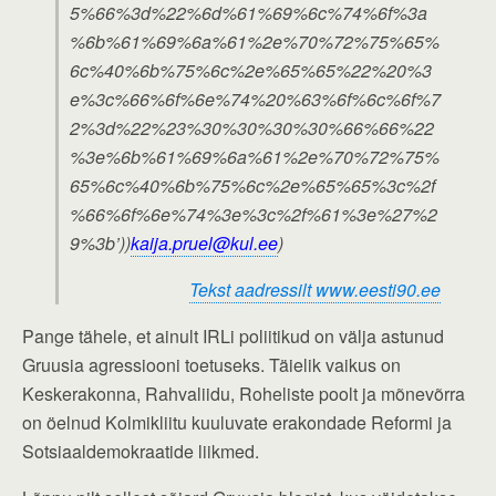
5%66%3d%22%6d%61%69%6c%74%6f%3a
%6b%61%69%6a%61%2e%70%72%75%65%
6c%40%6b%75%6c%2e%65%65%22%20%3
e%3c%66%6f%6e%74%20%63%6f%6c%6f%7
2%3d%22%23%30%30%30%30%66%66%22
%3e%6b%61%69%6a%61%2e%70%72%75%
65%6c%40%6b%75%6c%2e%65%65%3c%2f
%66%6f%6e%74%3e%3c%2f%61%3e%27%2
9%3b’))
kaija.pruel@kul.ee
)
Tekst aadressilt www.eesti90.ee
Pange tähele, et ainult IRLi poliitikud on välja astunud
Gruusia agressiooni toetuseks. Täielik vaikus on
Keskerakonna, Rahvaliidu, Roheliste poolt ja mõnevõrra
on öelnud Kolmikliitu kuuluvate erakondade Reformi ja
Sotsiaaldemokraatide liikmed.