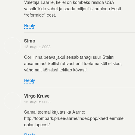
Valetaja Laarile, kellel on kombeks reisida USA
vasallriikide vahet ja saada miljonilisi auhindu Eesti
“reformide” eest.
Reply
Simo
13. august 2008
Gori linna peaväljakul seisab tänagi suur Stalini
ausammas! Sellist rahvast eriti toetama küll ei kipu,
vähemalt kõhklusi tekitab kõvasti.
Reply
Virgo Kruve
13. august 2008
Samal teemal kirjutas ka Aarne:
http://toompark.pri.ee/aarne/index.php/kaed-eemale-
oolaulupeost/
Reply