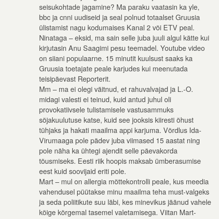
seisukohtade jagamine? Ma paraku vaatasin ka yle,
bbc ja cnni uudiseid ja seal polnud totaalset Gruusia
ülistamist nagu kodumaises Kanal 2 või ETV peal.
Ninataga – eksid, ma sain selle juba juuli algul kätte kui
kirjutasin Anu Saagimi pesu teemadel. Youtube video
on siiani populaarne. 15 minutit kuulsust saaks ka
Gruusia toetajate peale karjudes kui meenutada
teisipäevast Reporterit.
Mm – ma ei olegi väitnud, et rahuvalvajad ja L.-O.
midagi valesti ei teinud, kuid antud juhul oli
provokatiivsele tulistamisele vastusammuks
sõjakuulutuse katse, kuid see jooksis kiiresti õhust
tühjaks ja hakati maailma appi karjuma. Võrdlus Ida-
Virumaaga pole pädev juba viimased 15 aastat ning
pole näha ka ühtegi ajendit selle päevakorda
tõusmiseks. Eesti riik hoopis maksab ümberasumise
eest kuid soovijaid eriti pole.
Mart – mul on allergia mõttekontrolli peale, kus meedia
vahendusel püütakse minu maailma teha must-valgeks
ja seda poliitikute suu läbi, kes minevikus jäänud vahele
kõige kõrgemal tasemel valetamisega. Viitan Mart-