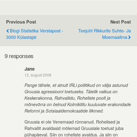
Previous Post
Next Post
Blogi Statistika Verstapost -
Teejuht Rikkurite Suhte- Ja
3000 Külastajat
Moemaailma
9 responses
Jane
12. august 2008
Pange tähele, et ainult IRLi poliitikud on välja astunud
Gruusia agressiooni toetuseks. Täielik vaikus on
Keskerakonna, Rahvaliidu, Roheliste poolt ja
mõnevõrra on öelnud Kolmikliitu kuuluvate erakondade
Reformi ja Sotsiaaldemokraatide liikmed.
Gruusia ei ole Venemaad rünnanud. Rohelised ja
Rahvaliit avaldasid mõlemad Gruusiale toetust juba
pühapäeval. Siin on roheliste avaldus. Ja siin on