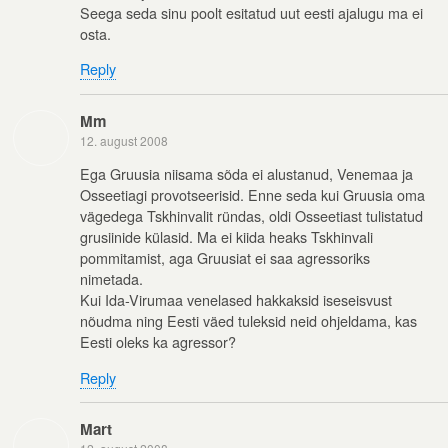
Seega seda sinu poolt esitatud uut eesti ajalugu ma ei
osta.
Reply
Mm
12. august 2008
Ega Gruusia niisama sõda ei alustanud, Venemaa ja
Osseetiagi provotseerisid. Enne seda kui Gruusia oma
vägedega Tskhinvalit ründas, oldi Osseetiast tulistatud
grusiinide külasid. Ma ei kiida heaks Tskhinvali
pommitamist, aga Gruusiat ei saa agressoriks
nimetada.
Kui Ida-Virumaa venelased hakkaksid iseseisvust
nõudma ning Eesti väed tuleksid neid ohjeldama, kas
Eesti oleks ka agressor?
Reply
Mart