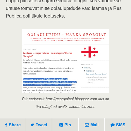
Lõppu pilt sellest sõjard Gruusia blogist, kus väidetakse
ürituse toimuvat mitte öölaulupidude vaid Isamaa ja Res
Publica poliitikute toetuseks.
Pilt aadressilt http://georgialaul.blogspot.com kus on
ära märgitud avalik valetamise koht.
Share
Tweet
Pin
Mail
SMS