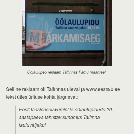
Öölaulupeo reklaam Tallinnas Pärnu maanteel.
Selline reklaam oli Tallinnas üleval ja www.eesti90.ee
tekst ütles ürituse kohta järgnevat:
Eesti taasiseseisvumist ja öölaulupidude 20.
aastapäeva tähistav sündmus Tallinna
lauluväljakul