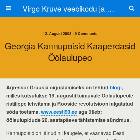
Virgo Kruve veebikodu ja blogi
12. August 2008 • 9 Comments
Georgia Kannupoisid Kaaperdasid
Öölaulupeo
Agressor Gruusia õigustamiseks on tehtud
blogi
,
milles kutsutakse 19. augustil toimuvale Öölaulupeole
ristilippe lehvitama ja Rooside revolutsiooni algatatud
sõda toetama.
www.eesti90.ee
aga ütleb:
öölaulupidude 20. aastapäeva tähistamise sündmus.
Kannupoisid on läinud nii kaugele, et väänavad Eesti