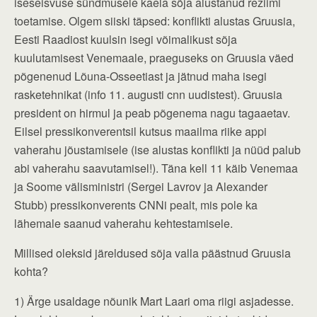
iseseisvuse sündmusele kaela sõja alustanud režiimi
toetamise. Olgem siiski täpsed: konflikti alustas Gruusia,
Eesti Raadiost kuulsin isegi võimalikust sõja
kuulutamisest Venemaale, praeguseks on Gruusia väed
põgenenud Lõuna-Osseetiast ja jätnud maha isegi
rasketehnikat (info 11. augusti cnn uudistest). Gruusia
president on hirmul ja peab põgenema nagu tagaaetav.
Eilsel pressikonverentsil kutsus maailma riike appi
vaherahu jõustamisele (ise alustas konflikti ja nüüd palub
abi vaherahu saavutamisel!). Täna kell 11 käib Venemaa
ja Soome välisministri (Sergei Lavrov ja Alexander
Stubb) pressikonverents CNNi pealt, mis pole ka
lähemale saanud vaherahu kehtestamisele.
Millised oleksid järeldused sõja valla päästnud Gruusia
kohta?
1) Ärge usaldage nõunik Mart Laari oma riigi asjadesse.