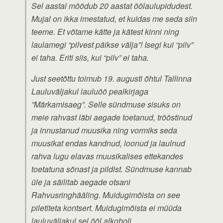
Sel aastal möödub 20 aastat öölaulupidudest.
Mujal on ikka imestatud, et kuidas me seda siin
teeme. Et võtame kätte ja kätest kinni ning
laulamegi “pilvest päikse välja”! Isegi kui “pilv”
ei taha. Eriti siis, kui “pilv” ei taha.
Just seetõttu toimub 19. augusti õhtul Tallinna
Lauluväljakul lauluöö pealkirjaga
”Märkamisaeg”. Selle sündmuse sisuks on
meie rahvast läbi aegade toetanud, trööstinud
ja innustanud muusika ning vormiks seda
muusikat endas kandnud, loonud ja laulnud
rahva lugu elavas muusikalises ettekandes
toetatuna sõnast ja pildist. Sündmuse kannab
üle ja säilitab aegade otsani
Rahvusringhääling. Muidugimõista on see
piletiteta kontsert. Muidugimõista ei müüda
lauluväljakul sel ööl alkoholi.