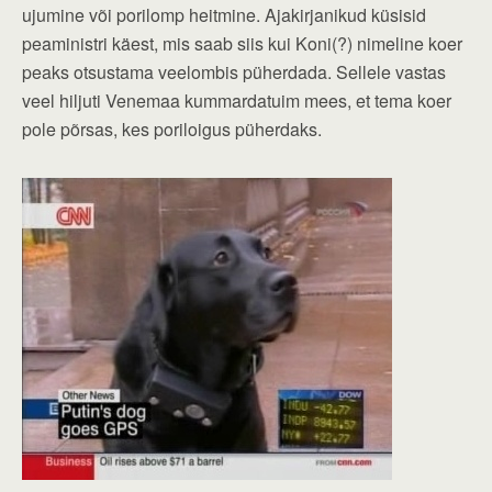
ujumine või porilomp heitmine. Ajakirjanikud küsisid
peaministri käest, mis saab siis kui Koni(?) nimeline koer
peaks otsustama veelombis püherdada. Sellele vastas
veel hiljuti Venemaa kummardatuim mees, et tema koer
pole põrsas, kes poriloigus püherdaks.