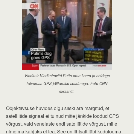
Vladimir Vladimirovitš Putin oma koera ja abidega
tutvumas GPS jälitamise seadmega. Foto CNN
ekraanilt.
Objektiivsuse huvides olgu siiski ära märgitud, et
satelliitide signaal ei tulnud mitte jänkide loodud GPS
võrgust, vaid venelaste endi satelliitide võrgust, mille
nime ma kahjuks ei tea. See on lihtsalt läbi kodulooma