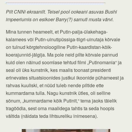
Pilt CNNi ekraanilt. Teisel pool ookeani asuvas Bushi
impeeriumis on esikoer Barry(?) samuti musta värvi.
Mina tunnen heameelt, et Putin-palja-ülakehaga-
kalamees või Putin-uinutipüssiga-tiigri-uinutaja kõrvale
on tulnud kõrgtehnoloogiline Putin-kaardistan-kõik-
koerajunnid-jälgija. Ma pole neid pilte kõrvale pannud
kuid olen näinud soomlase tehtud filmi „Putinomania“ ja
seal oli üks kunstnik, kes maalis toonast presidenti
erinevates situatsioonides justkui ikoonide pühameest ja
rahvas kuuliski, et nüüd tuleb nende piltide ette
kummardama tulla. Nagu kunstnik ütles, oli selline
sõnum, „kummardame kõik Putinit,“ tema jaoks täielik
tragöödia, sest oma maalidega tahtis ta seda hoopis
vältida (näidata teda lihtsureliku inimesena).