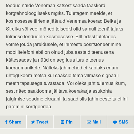
toodud näide Venemaa katsest saada taaskord
kõrgtehnoloogiliseks riigiks. Tuletagem meelde, et
kosmosesse tiirlema jäänud Venemaa koerad Belka ja
Strelka või veel mõned teisedki olid samuti teenäitajaks
inimese lendudele kosmosesse. Siit edasi tuletades
võime jõuda järeldusele, et inimeste positsioneerimine
mobiiltelefoni abil on olnud juba aastaid teenusena
kättesaadav ja nüüd on aeg tuua turule teenus
koeraomanikele. Näiteks jahimehed ei kaotaks enam
ühtegi koera metsa kui saaksid tema viimase signaali
meetri täpsusega tuvastada. Või oleks jaht tulemuslikum,
sest näed saaklooma jälitava koerakarja asukohta
jälgimise seadme ekraanil ja saad siis jahimeeste tuleliini
paremini korrigeerida.
Share
Tweet
Pin
Mail
SMS