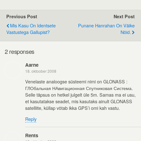
Previous Post
Next Post
Mis Kasu On Identsete
Punane Hanrahan On Väike
Vastustega Gallupist?
Nõid.
2 responses
Aarne
18. oktoober 2008
Venelaste analoogse süsteemi nimi on GLONASS :
ГЛОбальная НАвигационная Спутниковая Система.
Selle täpsus on hetkel julgelt üle 5m. Samas ma ei usu,
et kasutatakse seadet, mis kasutaks ainult GLONASS
satelliite, küllap võtab ikka GPS’i omi kah vastu.
Reply
Rents