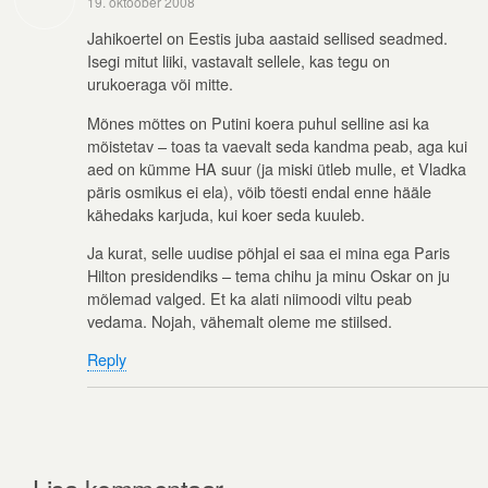
19. oktoober 2008
Jahikoertel on Eestis juba aastaid sellised seadmed.
Isegi mitut liiki, vastavalt sellele, kas tegu on
urukoeraga või mitte.
Mõnes mõttes on Putini koera puhul selline asi ka
mõistetav – toas ta vaevalt seda kandma peab, aga kui
aed on kümme HA suur (ja miski ütleb mulle, et Vladka
päris osmikus ei ela), võib tõesti endal enne hääle
kähedaks karjuda, kui koer seda kuuleb.
Ja kurat, selle uudise põhjal ei saa ei mina ega Paris
Hilton presidendiks – tema chihu ja minu Oskar on ju
mõlemad valged. Et ka alati niimoodi viltu peab
vedama. Nojah, vähemalt oleme me stiilsed.
Reply