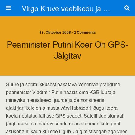
Virgo Kruve veebikodu ja blogi
18. Oktoober 2008 • 2 Comments
Peaminister Putini Koer On GPS-
Jälgitav
Suure ja sõbralikkusest pakatava Venemaa praegune
peaminister Vladimir Putin naasis oma KGB luuraja
mineviku mentaliteedi juurde ja demonstreeris
ajakirjanikele oma musta värvi labradori tõugu koera
kaela riputatud jälituse GPS seadet. Satelliitide signaali
järgi asukohta määrav seade edastab omanikule peni
asukoha niikaua kui see liigub. Jälgimist segab aga vees