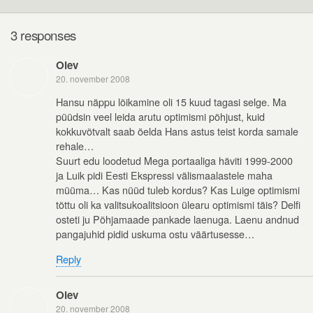
3 responses
Olev
20. november 2008
Hansu näppu lõikamine oli 15 kuud tagasi selge. Ma
püüdsin veel leida arutu optimismi põhjust, kuid
kokkuvõtvalt saab öelda Hans astus teist korda samale
rehale…
Suurt edu loodetud Mega portaaliga häviti 1999-2000
ja Luik pidi Eesti Ekspressi välismaalastele maha
müüma… Kas nüüd tuleb kordus? Kas Luige optimismi
tõttu oli ka valitsukoalitsioon ülearu optimismi täis? Delfi
osteti ju Põhjamaade pankade laenuga. Laenu andnud
pangajuhid pidid uskuma ostu väärtusesse…
Reply
Olev
20. november 2008