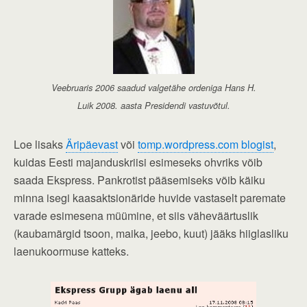
Veebruaris 2006 saadud valgetähe ordeniga Hans H.
Luik 2008. aasta Presidendi vastuvõtul.
Loe lisaks
Äripäevast
või
tomp.wordpress.com blogist
,
kuidas Eesti majanduskriisi esimeseks ohvriks võib
saada Ekspress. Pankrotist pääsemiseks võib käiku
minna isegi kaasaktsionäride huvide vastaselt paremate
varade esimesena müümine, et siis väheväärtuslik
(kaubamärgid tsoon, maika, jeebo, kuut) jääks hiiglasliku
laenukoormuse katteks.