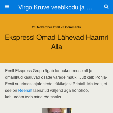
Virgo Kruve veebikodu ja blogi
20. November 2008 • 3 Comments
Ekspressi Omad Lähevad Haamri
Alla
Eesti Ekspress Grupp ägab laenukoormuse all ja
omanikud kaaluvad osade varade müüki. Jutt käib Põhja-
Eesti suurimast ajalehtede trükikojast Printall. Ma tean, et
see on
Reenalt
laenatud väljend aga höhöhöö,
kahjurõõm teeb mind rõõmsaks.