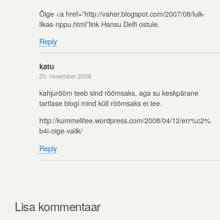
Õige <a href=”http://vaher.blogspot.com/2007/08/luik-
likas-nppu.html”link Hansu Delfi ostule.
Reply
katu
20. november 2008
kahjurõõm teeb sind rõõmsaks, aga su keskpärane
tartlase blogi mind küll rõõmsaks ei tee.
http://kummelitee.wordpress.com/2008/04/12/err%c2%
b4i-oige-valik/
Reply
Lisa kommentaar