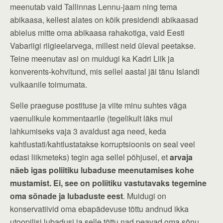
meenutab vaid Tallinnas Lennu-jaam ning tema
abikaasa, kellest alates on kõik presidendi abikaasad
abielus mitte oma abikaasa rahakotiga, vaid Eesti
Vabariigi riigieelarvega, millest neid üleval peetakse.
Teine meenutav asi on muidugi ka Kadri Liik ja
konverents-kohvitund, mis sellel aastal jäi tänu Islandi
vulkaanile toimumata.
Selle praeguse postituse ja viite minu suhtes väga
vaenulikule kommentaarile (tegelikult läks mul
lahkumiseks vaja 3 avaldust aga need, keda
kahtlustati/kahtlustatakse korruptsioonis on seal veel
edasi liikmeteks) tegin aga sellel põhjusel, et
arvaja
näeb igas poliitiku lubaduse meenutamises kohe
mustamist. Ei, see on poliitiku vastutavaks tegemine
oma sõnade ja lubaduste eest
. Muidugi on
konservatiivid oma ebapädevuse tõttu andnud ikka
utoopilisi lubadusi ja selle tõttu nad peavad oma sõnu