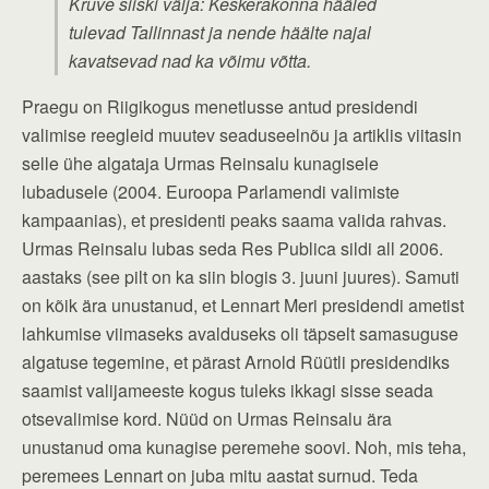
Kruve siiski välja: Keskerakonna hääled
tulevad Tallinnast ja nende häälte najal
kavatsevad nad ka võimu võtta.
Praegu on Riigikogus menetlusse antud presidendi
valimise reegleid muutev seaduseelnõu ja artiklis viitasin
selle ühe algataja Urmas Reinsalu kunagisele
lubadusele (2004. Euroopa Parlamendi valimiste
kampaanias), et presidenti peaks saama valida rahvas.
Urmas Reinsalu lubas seda Res Publica sildi all 2006.
aastaks (see pilt on ka siin blogis 3. juuni juures). Samuti
on kõik ära unustanud, et Lennart Meri presidendi ametist
lahkumise viimaseks avalduseks oli täpselt samasuguse
algatuse tegemine, et pärast Arnold Rüütli presidendiks
saamist valijameeste kogus tuleks ikkagi sisse seada
otsevalimise kord. Nüüd on Urmas Reinsalu ära
unustanud oma kunagise peremehe soovi. Noh, mis teha,
peremees Lennart on juba mitu aastat surnud. Teda