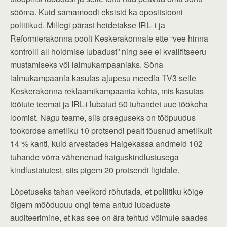
sööma. Kuid samamoodi eksisid ka opositsiooni
poliitikud. Millegi pärast heidetakse IRL- i ja
Reformierakonna poolt Keskerakonnale ette “vee hinna
kontrolli all hoidmise lubadust” ning see ei kvalifitseeru
mustamiseks või laimukampaaniaks. Sõna
laimukampaania kasutas ajupesu meedia TV3 selle
Keskerakonna reklaamikampaania kohta, mis kasutas
töötute teemat ja IRL-i lubatud 50 tuhandet uue töökoha
loomist. Nagu teame, siis praeguseks on tööpuudus
tookordse ametliku 10 protsendi pealt tõusnud ametlikult
14 % kanti, kuid arvestades Haigekassa andmeid 102
tuhande võrra vähenenud haiguskindlustusega
kindlustatutest, siis pigem 20 protsendi ligidale.
Lõpetuseks tahan veelkord rõhutada, et poliitiku kõige
õigem mõõdupuu ongi tema antud lubaduste
auditeerimine, et kas see on ära tehtud võimule saades