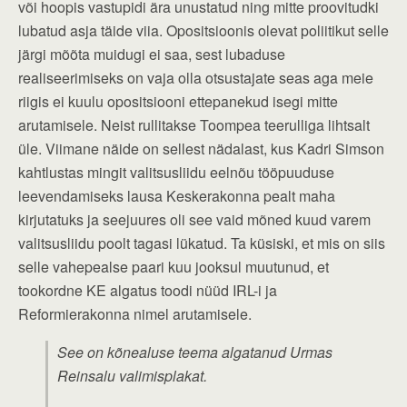
või hoopis vastupidi ära unustatud ning mitte proovitudki
lubatud asja täide viia. Opositsioonis olevat poliitikut selle
järgi mõõta muidugi ei saa, sest lubaduse
realiseerimiseks on vaja olla otsustajate seas aga meie
riigis ei kuulu opositsiooni ettepanekud isegi mitte
arutamisele. Neist rullitakse Toompea teerulliga lihtsalt
üle. Viimane näide on sellest nädalast, kus Kadri Simson
kahtlustas mingit valitsusliidu eelnõu tööpuuduse
leevendamiseks lausa Keskerakonna pealt maha
kirjutatuks ja seejuures oli see vaid mõned kuud varem
valitsusliidu poolt tagasi lükatud. Ta küsiski, et mis on siis
selle vahepealse paari kuu jooksul muutunud, et
tookordne KE algatus toodi nüüd IRL-i ja
Reformierakonna nimel arutamisele.
See on kõnealuse teema algatanud Urmas
Reinsalu valimisplakat.