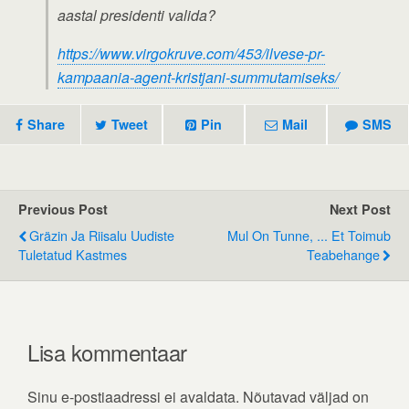
aastal presidenti valida?
https://www.virgokruve.com/453/ilvese-pr-
kampaania-agent-kristjani-summutamiseks/
Share
Tweet
Pin
Mail
SMS
Previous Post
Next Post
Gräzin Ja Riisalu Uudiste
Mul On Tunne, ... Et Toimub
Tuletatud Kastmes
Teabehange
Lisa kommentaar
Sinu e-postiaadressi ei avaldata.
Nõutavad väljad on