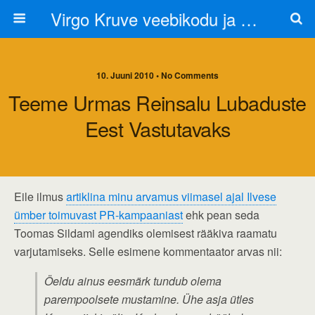
Virgo Kruve veebikodu ja blogi
10. Juuni 2010 • No Comments
Teeme Urmas Reinsalu Lubaduste
Eest Vastutavaks
Eile ilmus
artiklina minu arvamus viimasel ajal Ilvese
ümber toimuvast PR-kampaaniast
ehk pean seda
Toomas Sildami agendiks olemisest rääkiva raamatu
varjutamiseks. Selle esimene kommentaator arvas nii:
Öeldu ainus eesmärk tundub olema
parempoolsete mustamine. Ühe asja ütles