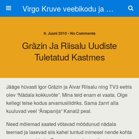
Virgo Kruve veebikodu ja blogi
9. Juuni 2010 • No Comments
Gräzin Ja Riisalu Uudiste
Tuletatud Kastmes
Jääge hüvasti Igor Gräzin ja Aivar Riisalu ning TV3 eetris
olev “Nädala kokkuvõte”. Mina teid enam ei vaata. Olge
kellegi teise kodus arvamusliidriks. Sama žanri alla
kuuluvad veel “Ärapanija” Kanal2 peal.
Need mõlemad saated võtavad möödunud nädala
teemad ja lasevad siis kahel tuntud inimesel nende kohta