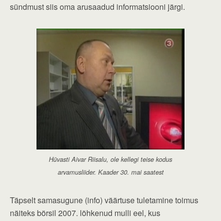
sündmust siis oma arusaadud informatsiooni järgi.
Hüvasti Aivar Riisalu, ole kellegi teise kodus
arvamusliider. Kaader 30. mai saatest
Täpselt samasugune (info) väärtuse tuletamine toimus
näiteks börsil 2007. lõhkenud mulli eel, kus