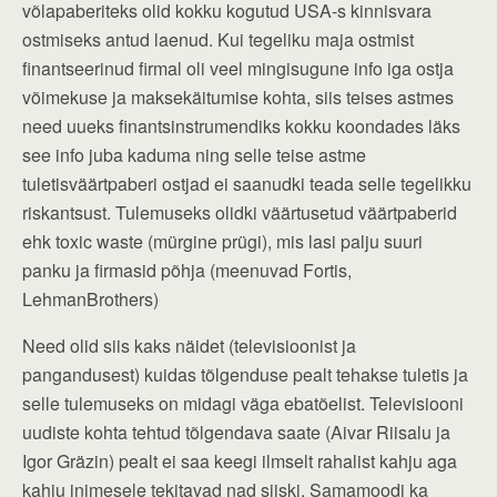
võlapaberiteks olid kokku kogutud USA-s kinnisvara
ostmiseks antud laenud. Kui tegeliku maja ostmist
finantseerinud firmal oli veel mingisugune info iga ostja
võimekuse ja maksekäitumise kohta, siis teises astmes
need uueks finantsinstrumendiks kokku koondades läks
see info juba kaduma ning selle teise astme
tuletisväärtpaberi ostjad ei saanudki teada selle tegelikku
riskantsust. Tulemuseks olidki väärtusetud väärtpaberid
ehk toxic waste (mürgine prügi), mis lasi palju suuri
panku ja firmasid põhja (meenuvad Fortis,
LehmanBrothers)
Need olid siis kaks näidet (televisioonist ja
pangandusest) kuidas tõlgenduse pealt tehakse tuletis ja
selle tulemuseks on midagi väga ebatõelist. Televisiooni
uudiste kohta tehtud tõlgendava saate (Aivar Riisalu ja
Igor Gräzin) pealt ei saa keegi ilmselt rahalist kahju aga
kahju inimesele tekitavad nad siiski. Samamoodi ka