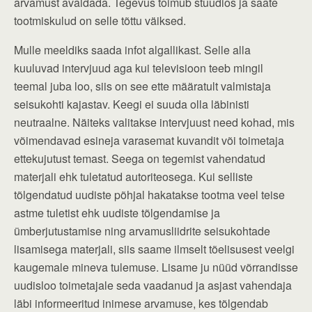
arvamust avaldada. Tegevus toimub stuudios ja saate
tootmiskulud on selle tõttu väiksed.
Mulle meeldiks saada infot algallikast. Selle alla
kuuluvad intervjuud aga kui televisioon teeb mingil
teemal juba loo, siis on see ette määratult valmistaja
seisukohti kajastav. Keegi ei suuda olla läbinisti
neutraalne. Näiteks valitakse intervjuust need kohad, mis
võimendavad esineja varasemat kuvandit või toimetaja
ettekujutust temast. Seega on tegemist vahendatud
materjali ehk tuletatud autoriteosega. Kui selliste
tõlgendatud uudiste põhjal hakatakse tootma veel teise
astme tuletist ehk uudiste tõlgendamise ja
ümberjutustamise ning arvamusliidrite seisukohtade
lisamisega materjali, siis saame ilmselt tõelisusest veelgi
kaugemale mineva tulemuse. Lisame ju nüüd võrrandisse
uudisloo toimetajale seda vaadanud ja asjast vahendaja
läbi informeeritud inimese arvamuse, kes tõlgendab