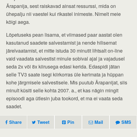
Ärapanija, sest raiskavad ainsat ressurssi, mida on
ühepalju nii vaestel kui rikastel inimeste. Nimelt meie
kõigi aega.
Lõpetuseks pean lisama, et viimased paar aastat olen
kasutanud saadete salvestamist ja nende hilisemat
järelvaatamist, et mitte istuda 30 minutit lihtsalt on-line
vaid vaadata salvestist minule sobival ajal ja vajadusel
seda 2x või 8x kiirusega edasi kerida. Edaspidi jätan
selle TV3 saate isegi kiirkorras üle kerimata ja hüppan
kohe järgmisele salvestisele. Mis puutub Ärapanijat, siis
minult küsiti selle kohta 2007. a., et kas nägin mingit
episoodi aga ütlesin juba tookord, et ma ei vaata seda
saadet.
Share
Tweet
Pin
Mail
SMS