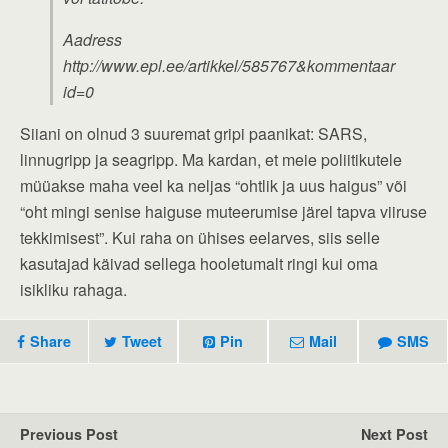
Aadress
http://www.epl.ee/artikkel/585767&kommentaar
id=0
Siiani on olnud 3 suuremat gripi paanikat: SARS,
linnugripp ja seagripp. Ma kardan, et meie poliitikutele
müüakse maha veel ka neljas “ohtlik ja uus haigus” või
“oht mingi senise haiguse muteerumise järel tapva viiruse
tekkimisest”. Kui raha on ühises eelarves, siis selle
kasutajad käivad sellega hooletumalt ringi kui oma
isikliku rahaga.
Share
Tweet
Pin
Mail
SMS
Previous Post
Next Post