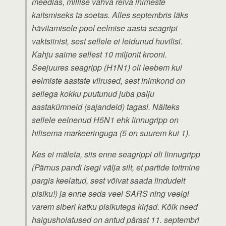
meedias, millise vahva relva inimeste
kaitsmiseks ta soetas. Alles septembris läks
hävitamisele pool eelmise aasta seagripi
vaktsiinist, sest sellele ei leidunud huvilisi.
Kahju saime sellest 10 miljonit krooni.
Seejuures seagripp (H1N1) oli leebem kui
eelmiste aastate viirused, sest inimkond on
sellega kokku puutunud juba palju
aastakümneid (sajandeid) tagasi. Näiteks
sellele eelnenud H5N1 ehk linnugripp on
hilisema markeeringuga (5 on suurem kui 1).
Kes ei mäleta, siis enne seagrippi oli linnugripp
(Pärnus pandi isegi välja silt, et partide toitmine
pargis keelatud, sest võivat saada lindudelt
pisiku!) ja enne seda veel SARS ning veelgi
varem siberi katku pisikutega kirjad. Kõik need
haigushoiatused on antud pärast 11. septembri