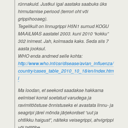
rünnakuid. Justkui igal aastaks saabuks üks
hirmutamise periood (terrori oht või
grippihooaeg).
Tegelikult on linnugrippi H5N1 surnud KOGU
MAAILMAS aastatel 2003. kuni 2010 “kokku”
302 inimest. Jah, kolmsada kaks. Seda siis 7
aasta jooksul.
WHO enda andmed selle kohta:
http://www.who.int/csr/disease/avian_influenza/
country/cases_table_2010_10_18/en/index.htm
l
Ma loodan, et seekord saadakse hakkama
eelmisel korral soetatud varudega ja
ravimitööstuse õnnistuseks ei avastata linnu- ja
seagripi järel mõnda järjekordset “uut ja
ohtlikku haigust”, näiteks veisegrippi, ahvigrippi
või tatitõbe.