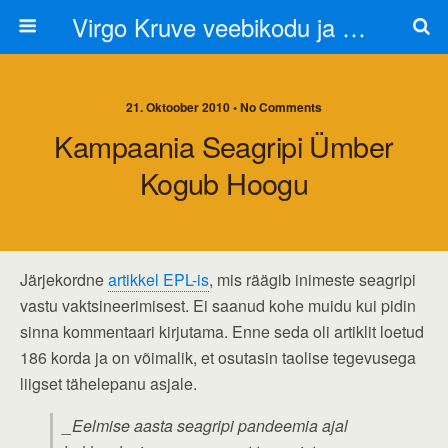
Virgo Kruve veebikodu ja blogi
21. Oktoober 2010 • No Comments
Kampaania Seagripi Ümber
Kogub Hoogu
Järjekordne
artikkel EPL-is
, mis räägib inimeste seagripi
vastu vaktsineerimisest. Ei saanud kohe muidu kui pidin
sinna kommentaari kirjutama. Enne seda oli artiklit loetud
186 korda ja on võimalik, et osutasin taolise tegevusega
liigset tähelepanu asjale.
_Eelmise aasta seagripi pandeemia ajal