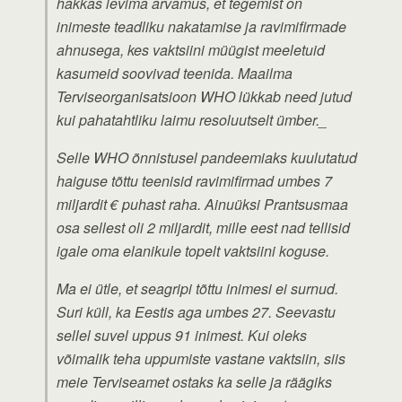
hakkas levima arvamus, et tegemist on
inimeste teadliku nakatamise ja ravimifirmade
ahnusega, kes vaktsiini müügist meeletuid
kasumeid soovivad teenida. Maailma
Terviseorganisatsioon WHO lükkab need jutud
kui pahatahtliku laimu resoluutselt ümber._
Selle WHO õnnistusel pandeemiaks kuulutatud
haiguse tõttu teenisid ravimifirmad umbes 7
miljardit € puhast raha. Ainuüksi Prantsusmaa
osa sellest oli 2 miljardit, mille eest nad tellisid
igale oma elanikule topelt vaktsiini koguse.
Ma ei ütle, et seagripi tõttu inimesi ei surnud.
Suri küll, ka Eestis aga umbes 27. Seevastu
sellel suvel uppus 91 inimest. Kui oleks
võimalik teha uppumiste vastane vaktsiin, siis
meie Terviseamet ostaks ka selle ja räägiks