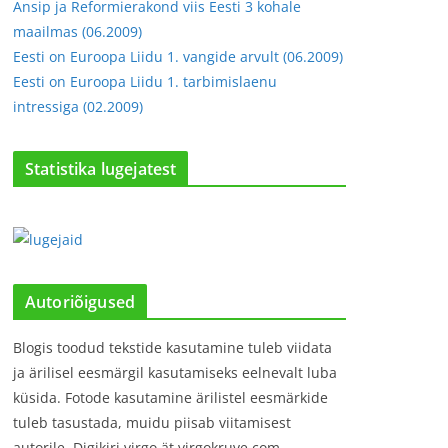
Ansip ja Reformierakond viis Eesti 3 kohale
maailmas (06.2009)
Eesti on Euroopa Liidu 1. vangide arvult (06.2009)
Eesti on Euroopa Liidu 1. tarbimislaenu
intressiga (02.2009)
Statistika lugejatest
Autoriõigused
Blogis toodud tekstide kasutamine tuleb viidata
ja ärilisel eesmärgil kasutamiseks eelnevalt luba
küsida. Fotode kasutamine ärilistel eesmärkide
tuleb tasustada, muidu piisab viitamisest
autorile. Digikiri virgo ät virgokruve.com