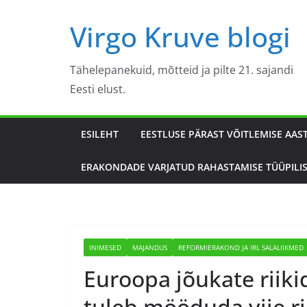
Skip
Virgo Kruve blogi
to
content
Tähelepanekuid, mõtteid ja pilte 21. sajandi
Eesti elust.
ESILEHT
EESTLUSE PÄRAST VÕITLEMISE AAS
ERAKONDADE VARJATUD RAHASTAMISE TÜÜPILI
INIMESED
MAJANDUS
REFORMIERAKOND JA IRL SALALIIKMED
Euroopa jõukate riiki
tuleb mööduda viie r