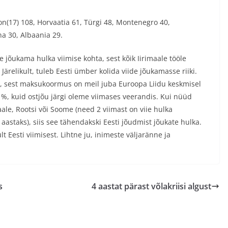
oon(17) 108, Horvaatia 61, Türgi 48, Montenegro 40,
na 30, Albaania 29.
 jõukama hulka viimise kohta, sest kõik Iirimaale tööle
Järelikult, tuleb Eesti ümber kolida viide jõukamasse riiki.
s, sest maksukoormus on meil juba Euroopa Liidu keskmisel
1%, kuid ostjõu järgi oleme viimases veerandis. Kui nüüd
e, Rootsi või Soome (need 2 viimast on viie hulka
 aastaks), siis see tähendakski Eesti jõudmist jõukate hulka.
lt Eesti viimisest. Lihtne ju, inimeste väljaränne ja
s
4 aastat pärast võlakriisi algust