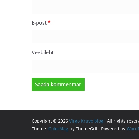
E-post
*
Veebileht
Copyright © 2026
Virgo Kruve blogi
. All rights reser
Theme:
ColorMag
by ThemeGrill. Powered by
WordP