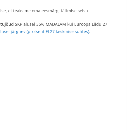
ise, et teaksime oma eesmärgi täitmise seisu.
stujõud
SKP alusel 35% MADALAM kui Euroopa Liidu 27
alusel järgnev (protsent EL27 keskmise suhtes)
: