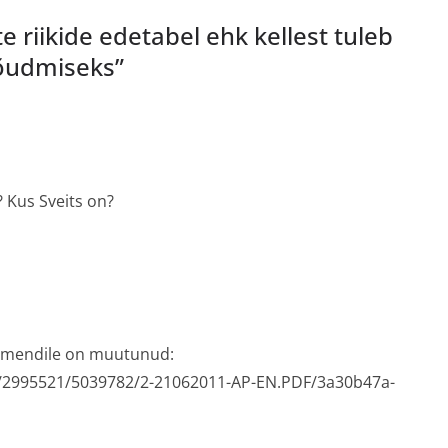
 riikide edetabel ehk kellest tuleb
jõudmiseks
”
? Kus Sveits on?
okumendile on muutunud:
/2995521/5039782/2-21062011-AP-EN.PDF/3a30b47a-