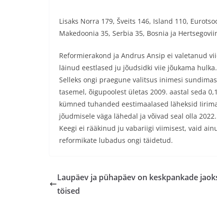
Lisaks Norra 179, Šveits 146, Island 110, Eurots
Makedoonia 35, Serbia 35, Bosnia ja Hertsegovii
Reformierakond ja Andrus Ansip ei valetanud viie
läinud eestlased ju jõudsidki viie jõukama hulka. 
Selleks ongi praegune valitsus inimesi sundima
tasemel, õigupoolest ületas 2009. aastal seda 0,
kümned tuhanded eestimaalased läheksid Iirimaal
jõudmisele väga lähedal ja võivad seal olla 2022.
Keegi ei rääkinud ju vabariigi viimisest, vaid ainu
reformikate lubadus ongi täidetud.
Laupäev ja pühapäev on keskpankade jaok
töised