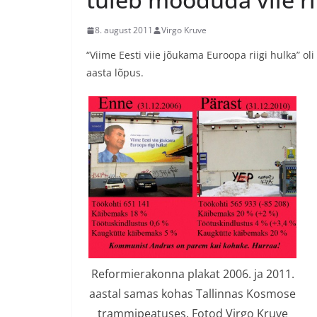
8. august 2011
Virgo Kruve
“Viime Eesti viie jõukama Euroopa riigi hulka” oli
aasta lõpus.
Reformierakonna plakat 2006. ja 2011.
aastal samas kohas Tallinnas Kosmose
trammipeatuses. Fotod Virgo Kruve