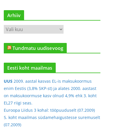
Arhiiv
A
r
h
Tundmatu uudisevoog
i
i
v
Eesti koht maailmas
UUS
2009. aastal kasvas EL-is maksukoormus
enim Eestis (3,8% SKP-st) ja alates 2000. aastast
on maksukoormuse kasv olnud 4,9% ehk 3. koht
EL27 riigi seas.
Euroopa Liidus 3 kohal: tööpuuduselt (07.2009)
5. koht maailmas südamehaigustesse suremuselt
(07.2009)