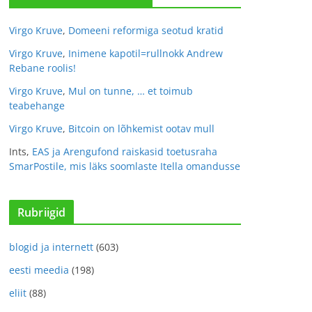
Virgo Kruve
,
Domeeni reformiga seotud kratid
Virgo Kruve
,
Inimene kapotil=rullnokk Andrew
Rebane roolis!
Virgo Kruve
,
Mul on tunne, … et toimub
teabehange
Virgo Kruve
,
Bitcoin on lõhkemist ootav mull
Ints
,
EAS ja Arengufond raiskasid toetusraha
SmarPostile, mis läks soomlaste Itella omandusse
Rubriigid
blogid ja internett
(603)
eesti meedia
(198)
eliit
(88)