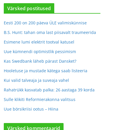
Värsked postitused
Eesti 200 on 200 päeva ÜLE valimiskünnise
B.S. Hunt: tahan oma last piisavalt traumeerida
Esimene lumi elektrit tootval katusel
Uue kümnendi optimistlik pessimism
Kas Swedbank läheb pärast Dansket?
Hooletuse ja mustade kätega saab listeeria
Kui valid talveaja ja suveaja vahel
Rahatrükk kasvatab palka: 26 aastaga 39 korda
Sulle klikiti Reformierakonna valitsus
Uue börsikriisi ootus – Hiina
Värsked kommentaarid