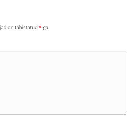
jad on tähistatud
*
-ga