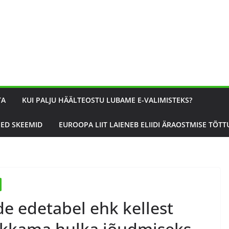
TA
KUI PALJU HÄÄLTEOSTU LUBAME E-VALIMISTEKS?
SED SKEEMID
EUROOPA LIIT LAIENEB ELIIDI ÄRAOSTMISE TÕTT
de edetabel ehk kellest
ikkama hulka jõudmiseks