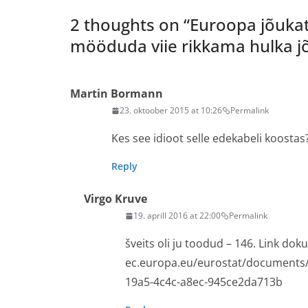
2 thoughts on “
Euroopa jõukate
mööduda viie rikkama hulka 
Martin Bormann
23. oktoober 2015 at 10:26
Permalink
Kes see idioot selle edekabeli koostas
Reply
Virgo Kruve
19. aprill 2016 at 22:00
Permalink
šveits oli ju toodud – 146. Link d
ec.europa.eu/eurostat/documents
19a5-4c4c-a8ec-945ce2da713b