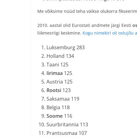
Me võiksime nüüd teha väikse olukorra fikseerim
2010. aastal olid Eurostati andmete järgi Eesti
o
liikmesriigi keskmine.
Kogu nimekiri oli ostujõu 
Luksemburg 283
Holland 134
Taani 125
Iirimaa
125
Austria 125
Rootsi
123
Saksamaa 119
Belgia 118
Soome
116
Suurbritannia 113
Prantsusmaa 107