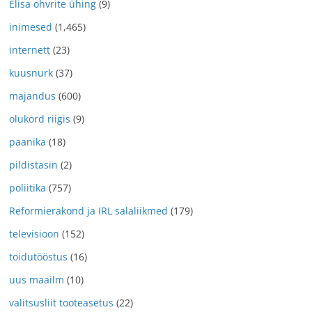
Elisa ohvrite ühing
(9)
inimesed
(1,465)
internett
(23)
kuusnurk
(37)
majandus
(600)
olukord riigis
(9)
paanika
(18)
pildistasin
(2)
poliitika
(757)
Reformierakond ja IRL salaliikmed
(179)
televisioon
(152)
toidutööstus
(16)
uus maailm
(10)
valitsusliit tooteasetus
(22)