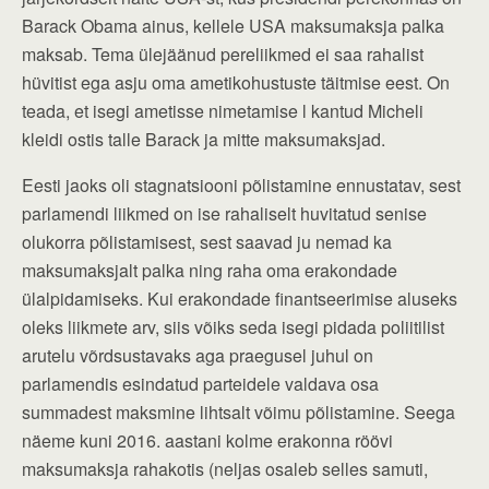
Barack Obama ainus, kellele USA maksumaksja palka
maksab. Tema ülejäänud pereliikmed ei saa rahalist
hüvitist ega asju oma ametikohustuste täitmise eest. On
teada, et isegi ametisse nimetamise l kantud Micheli
kleidi ostis talle Barack ja mitte maksumaksjad.
Eesti jaoks oli stagnatsiooni põlistamine ennustatav, sest
parlamendi liikmed on ise rahaliselt huvitatud senise
olukorra põlistamisest, sest saavad ju nemad ka
maksumaksjalt palka ning raha oma erakondade
ülalpidamiseks. Kui erakondade finantseerimise aluseks
oleks liikmete arv, siis võiks seda isegi pidada poliitilist
arutelu võrdsustavaks aga praegusel juhul on
parlamendis esindatud parteidele valdava osa
summadest maksmine lihtsalt võimu põlistamine. Seega
näeme kuni 2016. aastani kolme erakonna röövi
maksumaksja rahakotis (neljas osaleb selles samuti,