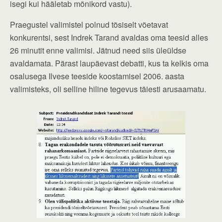
isegi kui hääletab mõnikord vastu).
Praegustel valimistel polnud tõsiselt võetavat
konkurentsi, sest Indrek Tarand avaldas oma teesid alles
26 minutit enne valimisi. Jätnud need siis üleüldse
avaldamata. Pärast laupäevast debatti, kus ta kelkis oma
osalusega Ilvese teeside koostamisel 2006. aasta
valimisteks, oli selline hiline tegevus täiesti arusaamatu.