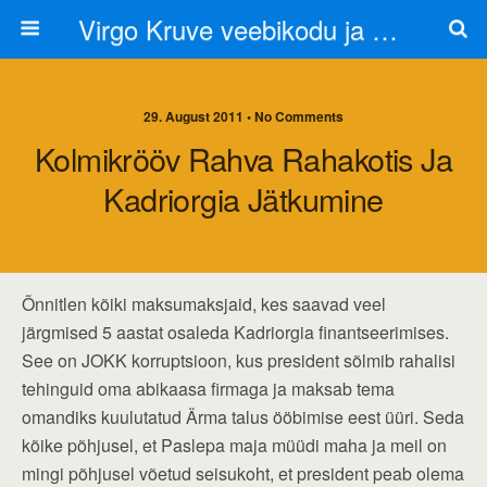
Virgo Kruve veebikodu ja blogi
29. August 2011 • No Comments
Kolmikrööv Rahva Rahakotis Ja
Kadriorgia Jätkumine
Õnnitlen kõiki maksumaksjaid, kes saavad veel
järgmised 5 aastat osaleda Kadriorgia finantseerimises.
See on JOKK korruptsioon, kus president sõlmib rahalisi
tehinguid oma abikaasa firmaga ja maksab tema
omandiks kuulutatud Ärma talus ööbimise eest üüri. Seda
kõike põhjusel, et Paslepa maja müüdi maha ja meil on
mingi põhjusel võetud seisukoht, et president peab olema