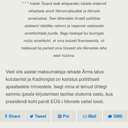
* * * Indrek Tarand teeb ettepaneku lubada erakondi
rahastada ainult liikmemaksudest ja liikmete
annetustest. See tähendaks ilmselt poliitilise
süsteemi täielikku reformi ja naasmist ostetavate
ametikohtade juurde. Nagu keskajal kui kuningas
müüs ametikohti, et oma kulusid finantseerida, nii
hakkavad ka parteid oma hüvesid siis liikmetele raha
eest müüma.
Veel viis aastat maksumaksja rahade Ärma talus
kulutamist ja Kadriorgiat on karistus poliitiliselt
apaatsetele inimestele. Isegi mina ei teinud ühtegi
sammu (peale kirjutamise) taolise olukorra vastu, kus
presidendi koht pandi EÜS-i liikmete vahel loosi.
Share
Tweet
Pin
Mail
SMS