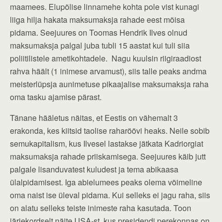
maamees. Elupõlise linnamehe kohta pole vist kunagi
liiga hilja hakata maksumaksja rahade eest mõisa
pidama. Seejuures on Toomas Hendrik Ilves olnud
maksumaksja palgal juba tubli 15 aastat kui tuli siia
poliitilistele ametikohtadele. Nagu kuulsin riigiraadiost
rahva häält (1 inimese arvamust), siis talle peaks andma
meisterlüpsja aunimetuse pikaajalise maksumaksja raha
oma tasku ajamise pärast.
Tänane hääletus näitas, et Eestis on vähemalt 3
erakonda, kes kiitsid taolise raharöövi heaks. Neile sobib
semukapitalism, kus Ilvesel lastakse jätkata Kadriorgiat
maksumaksja rahade priiskamisega. Seejuures käib jutt
palgale lisanduvatest kuludest ja tema abikaasa
ülalpidamisest. Iga abielumees peaks olema võimeline
oma naist ise üleval pidama. Kui selleks ei jagu raha, siis
on alatu selleks teiste inimeste raha kasutada. Toon
järjekordselt näite USA-st, kus presidendi perekonnas on