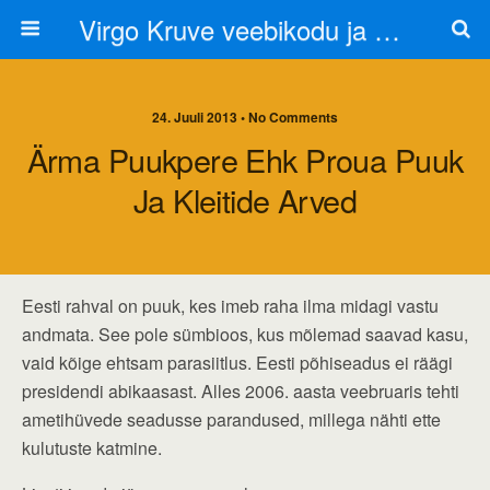
Virgo Kruve veebikodu ja blogi
24. Juuli 2013 • No Comments
Ärma Puukpere Ehk Proua Puuk
Ja Kleitide Arved
Eesti rahval on puuk, kes imeb raha ilma midagi vastu
andmata. See pole sümbioos, kus mõlemad saavad kasu,
vaid kõige ehtsam parasiitlus. Eesti põhiseadus ei räägi
presidendi abikaasast. Alles 2006. aasta veebruaris tehti
ametihüvede seadusse parandused, millega nähti ette
kulutuste katmine.