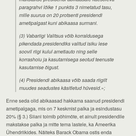
paragrahvi lõike 1 punktis 3 nimetatud tasu,
mille suurus on 20 protsenti presidendi
ametipalgast kuni abikaasa surmani.
(3) Vabariigi Valitsus võib korraldusega
pikendada presidendiks valitud isiku lese
soovil riigi kulul ametiauto ning selle
korrashoiu ja kasutamisega seotud teenuste
kasutamise õigust.
(4) Presidendi abikaasa võib saada riigilt
muudes seadustes käsitletud hüvesid.»;
Enne seda olid abikaasad hakkama saanud presidendi
ametipalgaga, mis on 7 keskmist palka ja esindustasu
20% (§ 3.) Siiani toimib põhimõte, et ainult presidendile
makstakse palka ja mitte tema lastele, ka Ameerika
Ühendriikides. Näiteks Barack Obama ostis enda