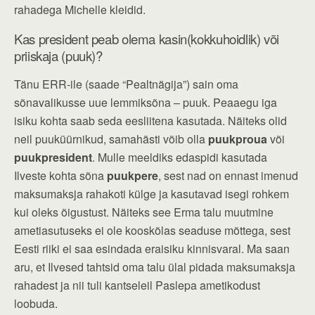
rahadega Michelle kleidid.
Kas president peab olema kasin(kokkuhoidlik) või
priiskaja (puuk)?
Tänu ERR-ile (saade “Pealtnägija”) sain oma
sõnavalikusse uue lemmiksõna – puuk. Peaaegu iga
isiku kohta saab seda eesliitena kasutada. Näiteks olid
neil puuküürnikud, samahästi võib olla
puukproua
või
puukpresident
. Mulle meeldiks edaspidi kasutada
Ilveste kohta sõna
puukpere
, sest nad on ennast imenud
maksumaksja rahakoti külge ja kasutavad isegi rohkem
kui oleks õigustust. Näiteks see Erma talu muutmine
ametiasutuseks ei ole kooskõlas seaduse mõttega, sest
Eesti riiki ei saa esindada eraisiku kinnisvaral. Ma saan
aru, et Ilvesed tahtsid oma talu ülal pidada maksumaksja
rahadest ja nii tuli kantseleil Paslepa ametikodust
loobuda.