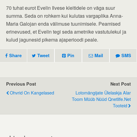
70 tuhat eurot Evelin Ilvese kleitidele on väga suur
summa. Seda on rohkem kui kulutas vargaplika Anna-
Maria Galojan enda välimuse tuunimisele. Peamised
erinevused, et Evelin tegi seda ametnike vastutulekul ja
kulud jagunesid pikema ajaperioodi peale.
Share
Tweet
Pin
Mail
SMS
Previous Post
Next Post
Ohvrid On Kangelased
Lotomängijate Ülelaskja Alar
Toom Müüb Nüüd Qnetlife.net
Tooteid