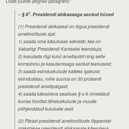
Lisati juurde järgnev paragrahv:
1
«
§ 8
. Presidendi abikaasaga seotud hüved
(1) Presidendi abikaasal on õigus presidendi
ametivolituste ajal:
1) saada oma käsutusse sekretär, kes on
Vabariigi Presidendi Kantselei teenistuja;
2) kasutada riigi kulul ametiautot ning selle
korrashoiu ja kasutamisega seotud teenuseid;
3) saada esinduskulude katteks igakuist
esindustasu, mille suurus on 30 protsenti
presidendi ametipalgast;
4) saada käesoleva seaduse §-s 6 nimetatud
korras hüvitist lähetuskulude ja muude
põhjendatud kulutuste eest.
(2) Pärast presidendi ametivolituste lõppemist
makstakse presidendi abikaasale käesoleva