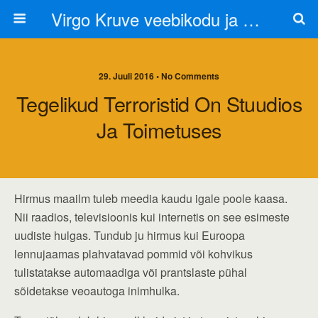
Virgo Kruve veebikodu ja blogi
29. Juuli 2016 • No Comments
Tegelikud Terroristid On Stuudios
Ja Toimetuses
Hirmus maailm tuleb meedia kaudu igale poole kaasa.
Nii raadios, televisioonis kui internetis on see esimeste
uudiste hulgas. Tundub ju hirmus kui Euroopa
lennujaamas plahvatavad pommid või kohvikus
tulistatakse automaadiga või prantslaste pühal
sõidetakse veoautoga inimhulka.