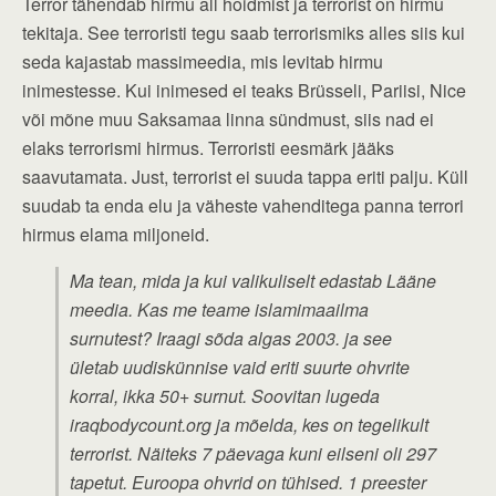
Terror tähendab hirmu all hoidmist ja terrorist on hirmu
tekitaja. See terroristi tegu saab terrorismiks alles siis kui
seda kajastab massimeedia, mis levitab hirmu
inimestesse. Kui inimesed ei teaks Brüsseli, Pariisi, Nice
või mõne muu Saksamaa linna sündmust, siis nad ei
elaks terrorismi hirmus. Terroristi eesmärk jääks
saavutamata. Just, terrorist ei suuda tappa eriti palju. Küll
suudab ta enda elu ja väheste vahenditega panna terrori
hirmus elama miljoneid.
Ma tean, mida ja kui valikuliselt edastab Lääne
meedia. Kas me teame islamimaailma
surnutest? Iraagi sõda algas 2003. ja see
ületab uudiskünnise vaid eriti suurte ohvrite
korral, ikka 50+ surnut. Soovitan lugeda
iraqbodycount.org ja mõelda, kes on tegelikult
terrorist. Näiteks 7 päevaga kuni eilseni oli 297
tapetut. Euroopa ohvrid on tühised. 1 preester