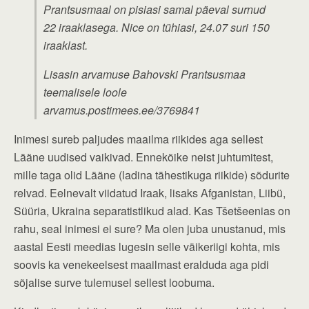
Prantsusmaal on pisiasi samal päeval surnud
22 iraaklasega. Nice on tühiasi, 24.07 suri 150
iraaklast.
Lisasin arvamuse Bahovski Prantsusmaa
teemalisele loole
arvamus.postimees.ee/3769841
Inimesi sureb paljudes maailma riikides aga sellest
Lääne uudised vaikivad. Ennekõike neist juhtumitest,
mille taga olid Lääne (ladina tähestikuga riikide) sõdurite
relvad. Eelnevalt viidatud Iraak, lisaks Afganistan, Liibü,
Süüria, Ukraina separatistlikud alad. Kas Tšetšeenias on
rahu, seal inimesi ei sure? Ma olen juba unustanud, mis
aastal Eesti meedias lugesin selle väikeriigi kohta, mis
soovis ka venekeelsest maailmast eralduda aga pidi
sõjalise surve tulemusel sellest loobuma.