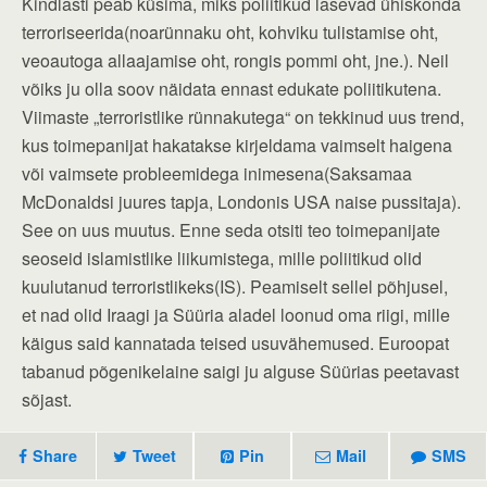
Kindlasti peab küsima, miks poliitikud lasevad ühiskonda
terroriseerida(noarünnaku oht, kohviku tulistamise oht,
veoautoga allaajamise oht, rongis pommi oht, jne.). Neil
võiks ju olla soov näidata ennast edukate poliitikutena.
Viimaste „terroristlike rünnakutega“ on tekkinud uus trend,
kus toimepanijat hakatakse kirjeldama vaimselt haigena
või vaimsete probleemidega inimesena(Saksamaa
McDonaldsi juures tapja, Londonis USA naise pussitaja).
See on uus muutus. Enne seda otsiti teo toimepanijate
seoseid islamistlike liikumistega, mille poliitikud olid
kuulutanud terroristlikeks(IS). Peamiselt sellel põhjusel,
et nad olid Iraagi ja Süüria aladel loonud oma riigi, mille
käigus said kannatada teised usuvähemused. Euroopat
tabanud põgenikelaine saigi ju alguse Süürias peetavast
sõjast.
Share
Tweet
Pin
Mail
SMS