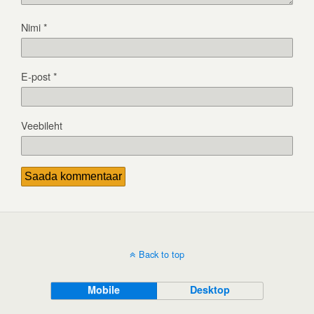
Nimi
*
E-post
*
Veebileht
Back to top
Mobile
Desktop