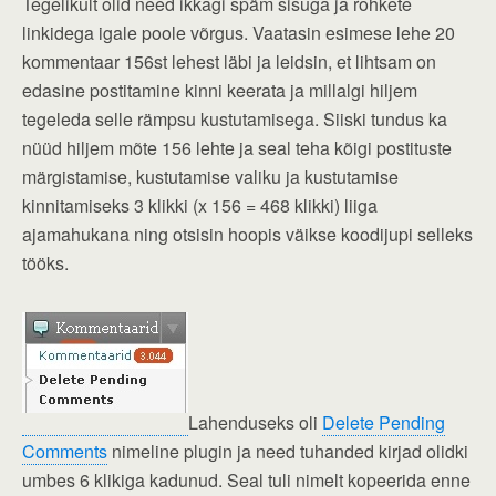
Tegelikult olid need ikkagi späm sisuga ja rohkete
linkidega igale poole võrgus. Vaatasin esimese lehe 20
kommentaar 156st lehest läbi ja leidsin, et lihtsam on
edasine postitamine kinni keerata ja millalgi hiljem
tegeleda selle rämpsu kustutamisega. Siiski tundus ka
nüüd hiljem mõte 156 lehte ja seal teha kõigi postituste
märgistamise, kustutamise valiku ja kustutamise
kinnitamiseks 3 klikki (x 156 = 468 klikki) liiga
ajamahukana ning otsisin hoopis väikse koodijupi selleks
tööks.
Lahenduseks oli
Delete Pending
Comments
nimeline plugin ja need tuhanded kirjad olidki
umbes 6 klikiga kadunud. Seal tuli nimelt kopeerida enne