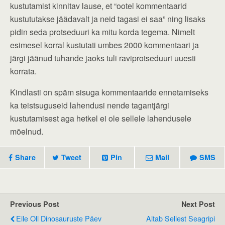
kustutamist kinnitav lause, et “ootel kommentaarid
kustututakse jäädavalt ja neid tagasi ei saa” ning lisaks
pidin seda protseduuri ka mitu korda tegema. Nimelt
esimesel korral kustutati umbes 2000 kommentaari ja
järgi jäänud tuhande jaoks tuli raviprotseduuri uuesti
korrata.
Kindlasti on späm sisuga kommentaaride ennetamiseks
ka teistsuguseid lahendusi nende tagantjärgi
kustutamisest aga hetkel ei ole sellele lahendusele
mõelnud.
Share
Tweet
Pin
Mail
SMS
Previous Post
Next Post
Eile Oli Dinosauruste Päev
Aitab Sellest Seagripi