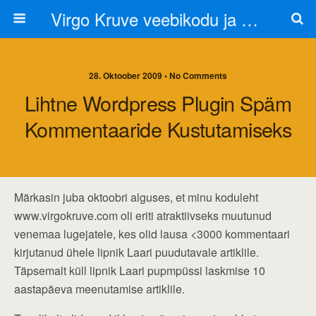
Virgo Kruve veebikodu ja blogi
28. Oktoober 2009 • No Comments
Lihtne Wordpress Plugin Späm
Kommentaaride Kustutamiseks
Märkasin juba oktoobri alguses, et minu koduleht
www.virgokruve.com oli eriti atraktiivseks muutunud
venemaa lugejatele, kes olid lausa <3000 kommentaari
kirjutanud ühele lipnik Laari puudutavale artiklile.
Täpsemalt küll lipnik Laari pupmpüssi laskmise 10
aastapäeva meenutamise artiklile.