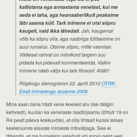
kallistama ega armastama venelast, kui me
seda ei taha, aga heanaaberlikult peaksime
läbi saama küll. Tark inimene ei otsi sõpru
kaugelt, vaid ikka lähedalt
. Jah, kaugemal
võib ka sõpru olla, aga naabriga tülitsemine on
suur rumalus. Otsime sõpru, mitte vaenlasi.
Väikesel rahval on mõnikord targem suu
pidada kui pidevalt kommenteerida. Vaikiv
inimene näeb välja kui tark filosoof. Aitäh!
Riigikogu stenogramm 22. aprill 2010
OTRK:
Eesti inimarengu aruanne 2009
Mina saan üsna hästi vene keelest aru (ise räägin
kehvasti), kuulan ka venelaste raadiojaamu (õhtuti 19 on
R4 pealt päeva kokkuvõte), et olla lihtsalt kursis teises
keeleruumis elavate inimeste infoväljaga. See ei
tähenda, et ma tunneksin vajadust või soovi neist veel