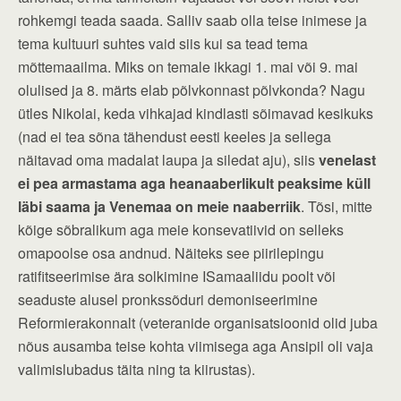
rohkemgi teada saada. Salliv saab olla teise inimese ja
tema kultuuri suhtes vaid siis kui sa tead tema
mõttemaailma. Miks on temale ikkagi 1. mai või 9. mai
olulised ja 8. märts elab põlvkonnast põlvkonda? Nagu
ütles Nikolai, keda vihkajad kindlasti sõimavad kesikuks
(nad ei tea sõna tähendust eesti keeles ja sellega
näitavad oma madalat laupa ja siledat aju), siis
venelast
ei pea armastama aga heanaaberlikult peaksime küll
läbi saama ja Venemaa on meie naaberriik
. Tõsi, mitte
kõige sõbralikum aga meie konsevatiivid on selleks
omapoolse osa andnud. Näiteks see piirilepingu
ratifitseerimise ära solkimine ISamaaliidu poolt või
seaduste alusel pronkssõduri demoniseerimine
Reformierakonnalt (veteranide organisatsioonid olid juba
nõus ausamba teise kohta viimisega aga Ansipil oli vaja
valimislubadus täita ning ta kiirustas).