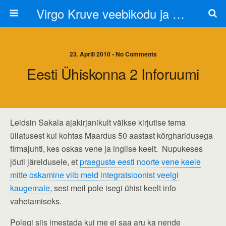
Virgo Kruve veebikodu ja blogi
23. Aprill 2010 • No Comments
Eesti Ühiskonna 2 Inforuumi
Leidsin Sakala ajakirjanikult väikse kirjutise tema
üllatusest kui kohtas Maardus 50 aastast kõrgharidusega
firmajuhti, kes oskas vene ja inglise keelt. Nupukeses
jõuti järeldusele, et
praeguste eesti noorte vene keele
mitte oskamine viib meid integratsioonist veelgi
kaugemale
, sest meil pole isegi ühist keelt info
vahetamiseks.
Polegi siis imestada kui me ei saa aru ka nende