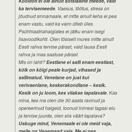
Koolitoit ei ole ainult sotsiaalne meede, vaid
ka tervisemeede
. Vaesus, töötus, stress on
jõudnud sinnamaale, et mitte ainult keha ei pea
enam vastu, vaid ka vaim ütleb üles.
Psühhiaatriahaiglates ei jätku enam isegi
lisavoodikohti. Olen tõsiselt mures mitte ainult
Eesti rahva tervise pärast, vaid lausa Eesti
rahva ja maa saatuse pärast.
Mis on lahti?
Eestlane ei salli enam eestlast,
kõik on kõigi peale kurjad, vihased ja
sallimatud. Venelane on just kui
verivaenlane, keskerakondlane – kesik.
Kesik on ju loom, kes viiakse tapalavale
. Kas
mina, kes ma olen üle 30 aasta ravinud ja
opereerinud haigeid, toonud inimesi tagasi elu
ja tervise juurde, olen siis väärt tapalava?
Uskuge mind, Venemaale ei ole meid vaja,
meile on Venemaad vaja. Me ei pea