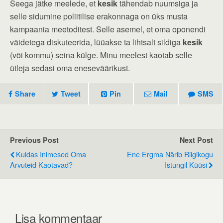
Seega jätke meelede, et
kesik
tähendab nuumsiga ja
selle sidumine poliitilise erakonnaga on üks musta
kampaania meetoditest. Selle asemel, et oma oponendi
väidetega diskuteerida, lüüakse ta lihtsalt sildiga
kesik
(või kommu) seina külge. Minu meelest kaotab selle
ütleja sedasi oma eneseväärikust.
Share
Tweet
Pin
Mail
SMS
Previous Post
Next Post
Kuidas Inimesed Oma
Ene Ergma Närib Riigikogu
Arvuteid Kaotavad?
Istungil Küüsi
Lisa kommentaar