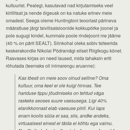
kultuurist. Pealegi, kasutavad nad kirjutamiseks veel
kirillitsat ja nende õigeusk on ka natuke erinev meie
omadest. Seega oleme Huntingtoni teooriast pärineva
määratluse järgi tsivilisatsioonide kokkupõrke joonel ja
pole sugugi kindel, kummale poole rindejoont me jääme
(40 % on pärit SEALT). Siinkohal oleks sobiv tsiteerida
keskerakondle Nikolai Põdramägi eilset Riigikogu kõnet.
Rasvases kirjas on need laused, mida tahaksin eriti
rõhutada (teemaks oli inimarengu aruanne):
Kas tõesti on meie soov olnud selline? Oma
kultuur, oma keel ei ole kuigi hinnas. Tee
hariduse tippu jõudmiseks on tehtud väga
raskeks seoses suure vaesusega. Ligi 40%
elanikkonnast elab vaesuse piiril. Kui laps
enam koolis süüa ei saa, siis, andke andeks,
virtuaalsest einest ei täida ei kõhtu ega vaimu.