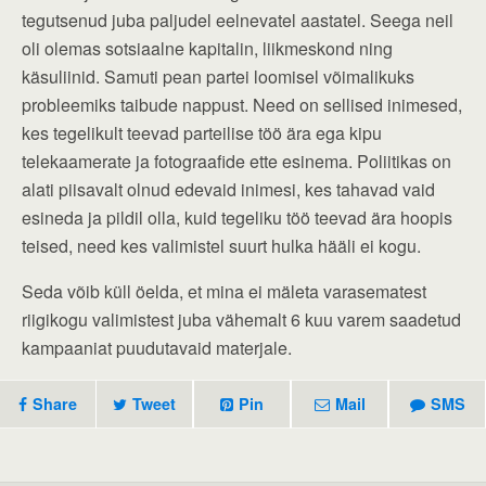
tegutsenud juba paljudel eelnevatel aastatel. Seega neil
oli olemas sotsiaalne kapitalin, liikmeskond ning
käsuliinid. Samuti pean partei loomisel võimalikuks
probleemiks taibude nappust. Need on sellised inimesed,
kes tegelikult teevad parteilise töö ära ega kipu
telekaamerate ja fotograafide ette esinema. Poliitikas on
alati piisavalt olnud edevaid inimesi, kes tahavad vaid
esineda ja pildil olla, kuid tegeliku töö teevad ära hoopis
teised, need kes valimistel suurt hulka hääli ei kogu.
Seda võib küll öelda, et mina ei mäleta varasematest
riigikogu valimistest juba vähemalt 6 kuu varem saadetud
kampaaniat puudutavaid materjale.
Share
Tweet
Pin
Mail
SMS