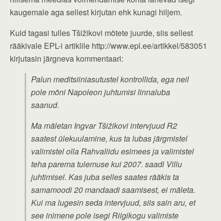
kaugemale aga sellest kirjutan ehk kunagi hiljem.
Kuid tagasi tulles Tšižikovi mõtete juurde, siis sellest
rääkivale EPL-i artiklile http://www.epl.ee/artikkel/583051
kirjutasin järgneva kommentaari:
Palun meditsiiniasutustel kontrollida, ega neil
pole mõni Napoleon juhtumisi linnaluba
saanud.
Ma mäletan Ingvar Tšižikovi intervjuud R2
saatest ülekuulamine, kus ta lubas järgmistel
valimistel olla Rahvaliidu esimees ja valimistel
teha parema tulemuse kui 2007. saadi Villu
juhtimisel. Kas juba selles saates rääkis ta
samamoodi 20 mandaadi saamisest, ei mäleta.
Kui ma lugesin seda intervjuud, siis sain aru, et
see inimene pole isegi Riigikogu valimiste