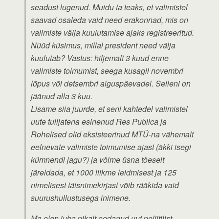
seadust lugenud. Muidu ta teaks, et valimistel
saavad osaleda vaid need erakonnad, mis on
valimiste välja kuulutamise ajaks registreeritud.
Nüüd küsimus, millal president need välja
kuulutab? Vastus: hiljemalt 3 kuud enne
valimiste toimumist, seega kusagil novembri
lõpus või detsembri alguspäevadel. Selleni on
jäänud alla 3 kuu.
Lisame siia juurde, et seni kahtedel valimistel
uute tulijatena esinenud Res Publica ja
Rohelised olid eksisteerinud MTÜ-na vähemalt
eelnevate valimiste toimumise ajast (äkki isegi
kümnendi jagu?) ja võime üsna tõeselt
järeldada, et 1000 liikme leidmisest ja 125
nimelisest täisnimekirjast võib rääkida vaid
suurushullustusega inimene.
Ma olen juba pikalt oodanud uut poliitilist