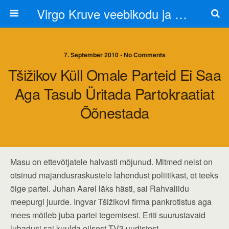
Virgo Kruve veebikodu ja blogi
7. September 2010 • No Comments
Tšižikov Küll Omale Parteid Ei Saa
Aga Tasub Üritada Partokraatiat
Õõnestada
Masu on ettevõtjatele halvasti mõjunud. Mitmed neist on
otsinud majandusraskustele lahendust poliitikast, et teeks
õige partei. Juhan Aarel läks hästi, sai Rahvaliidu
meepurgi juurde. Ingvar Tšižikovi firma pankrotistus aga
mees mõtleb juba partei tegemisest. Eriti suurustavaid
lubadusi sai kuulda eilsest TV3 uudistest.