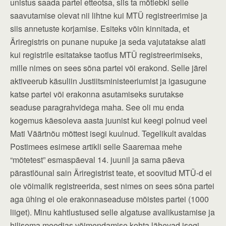
unistus saada partei etteotsa, siis ta mõtlebki selle
saavutamise olevat nii lihtne kui MTÜ registreerimise ja
siis annetuste korjamise. Esiteks võin kinnitada, et
Äriregistris on punane nupuke ja seda vajutatakse alati
kui registrile esitatakse taotlus MTÜ registreerimiseks,
mille nimes on sees sõna partei või erakond. Selle järel
aktiveerub käsuliin Justiitsministeeriumist ja igasugune
katse partei või erakonna asutamiseks surutakse
seaduse paragrahvidega maha. See oli mu enda
kogemus käesoleva aasta juunist kui keegi polnud veel
Mati Väärtnõu mõttest isegi kuulnud. Tegelikult avaldas
Postimees esimese artikli selle Saaremaa mehe
“mõtetest” esmaspäeval 14. juunil ja sama päeva
pärastlõunal sain Äriregistrist teate, et soovitud MTÜ-d ei
ole võimalik registreerida, sest nimes on sees sõna partei
aga ühing ei ole erakonnaseaduse mõistes partei (1000
liiget). Minu kahtlustused selle algatuse avalikustamise ja
hilisema meedias võimendamise kohta lähevad isegi