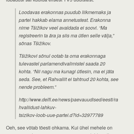
Loodavas erakonnas puudub liikmemaks ja
partei hakkab elama annetustest. Erakonna
nime Tšižikov veel avaldada ei soovi. “Ma
registreerin ta ära ja siis ma ütlen selle välja,”
sõnas Tšižikov.
Tšižikovi sõnul ootab ta oma erakonnaga
tulevastel parlamendivalimistel saada 20
kohta. “Nii nagu ma kunagi ütlesin, ma ei jäta
seda. See, et Rahvaliit ei tahtnud 20 kohta, see
nende probleem.”
http://www.delfi.ee/news/paevauudised/eesti/ra
hvaliidust-lahkuv-
tsizikov-loob-uue-partei.d?id=32977789
Oeh, see võtab tõesti ohkama. Kui ühel mehele on