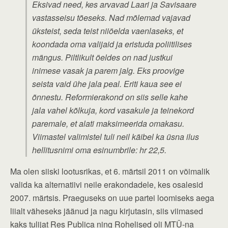
Eksivad need, kes arvavad Laari ja Savisaare
vastasseisu tõeseks. Nad mõlemad vajavad
üksteist, seda teist niiöelda vaenlaseks, et
koondada oma valijaid ja eristuda poliitilises
mängus. Piltlikult öeldes on nad justkui
inimese vasak ja parem jalg. Eks proovige
seista vaid ühe jala peal. Eriti kaua see ei
õnnestu. Reformierakond on siis selle kahe
jala vahel kõlkuja, kord vasakule ja teinekord
paremale, et alati maksimeerida omakasu.
Viimastel valimistel tuli neil käibel ka üsna ilus
hellitusnimi oma esinumbrile: hr 22,5.
Ma olen siiski lootusrikas, et 6. märtsil 2011 on võimalik
valida ka alternatiivi neile erakondadele, kes osalesid
2007. märtsis. Praeguseks on uue partei loomiseks aega
liialt väheseks jäänud ja nagu kirjutasin, siis viimased
kaks tulijat Res Publica ning Rohelised oli MTÜ-na