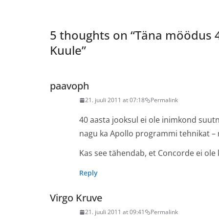
5 thoughts on “
Täna möödus 42
Kuule
”
paavoph
21. juuli 2011 at 07:18
Permalink
40 aasta jooksul ei ole inimkond suut
nagu ka Apollo programmi tehnikat –
Kas see tähendab, et Concorde ei ole
Reply
Virgo Kruve
21. juuli 2011 at 09:41
Permalink