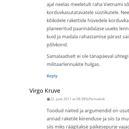
ajal neelas meeletult raha Vietnami s
korduvkasutatavatele süstikutele. Nee
kõikidele rakettide hüvedele korduvka
planeeritud paarinädalase uueks lenn
kuid ja madala rahastamise pärast sai n
põlvkond.
Samalaadselt ei ole tänapäeval ühtegi C
militaarlennukite hulgas.
Reply
Virgo Kruve
22. juuli 2011 at 08:38
Permalink
Toodud näited ja argumendid on usutav
annad raketile kiirenduse ja siis ta m
siis miks räägitakse päikesepurje vaja