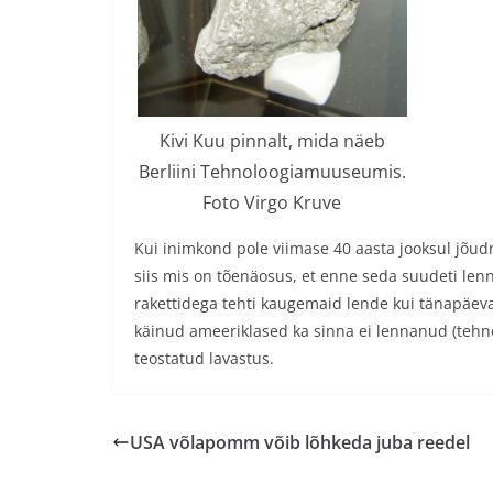
Kivi Kuu pinnalt, mida näeb
Berliini Tehnoloogiamuuseumis.
Foto Virgo Kruve
Kui inimkond pole viimase 40 aasta jooksul jõu
siis mis on tõenäosus, et enne seda suudeti lenn
rakettidega tehti kaugemaid lende kui tänapäevas
käinud ameeriklased ka sinna ei lennanud (tehnoloo
teostatud lavastus.
USA võlapomm võib lõhkeda juba reedel