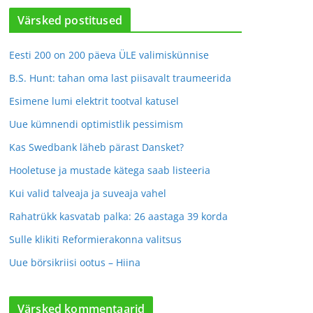
Värsked postitused
Eesti 200 on 200 päeva ÜLE valimiskünnise
B.S. Hunt: tahan oma last piisavalt traumeerida
Esimene lumi elektrit tootval katusel
Uue kümnendi optimistlik pessimism
Kas Swedbank läheb pärast Dansket?
Hooletuse ja mustade kätega saab listeeria
Kui valid talveaja ja suveaja vahel
Rahatrükk kasvatab palka: 26 aastaga 39 korda
Sulle klikiti Reformierakonna valitsus
Uue börsikriisi ootus – Hiina
Värsked kommentaarid