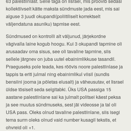
63 palestiinlast. Selle taga on Iisrael, mis proovib sedasi
kollektiivselt kätte maksta sündmuste jada eest, mis sai
alguse 3 juudi okupandi(poliitiliselt korrektselt
väljendatuna asuniku) tapmise eest.
Sündmused on kontrolli alt väljunud, järjekordne
vägivalla laine kogub hoogu. Kui 3 okupandi tapmine oli
arusaadav oma sisus, see oli tavaline tapmine, siis
sellele järgnev on juba uutel ebainimlikkuse tasandil.
Praeguseks pole teada, kes röövis noore palestiinlase ja
tappis ta eriti julmal ning ebainimlikul viisil (sundis
bensiini jooma ja põletas elusalt) ja väheusutav, et Iisrael
üldse tõsiselt seda selgitabki. Üks USA passiga 15
aastane palestiinlane sai ka julmalt politsei käest peksa
ja see muutus sündmuseks, sest jäi videosse ja tal oli
USA pass. Oleks olnud tavaline palestiinlane, siis isegi
tema surm oleks olnud vaid number kusagil tekstis, et
ohvreid oli +1.