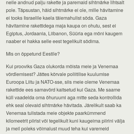
neile andnud palju rakette ja paremaid sihtmärke lihtsalt
pole. Täpsustan, häid sihtmärke ei ole, mille hävitamine
ei tooks Iisraelile kaela täiemahulist sõda. Gaza
hävitamine rakettidega maja kaupa on ohutu, sest ei
Egiptus, Jordaania, Liibanon, Süüria ega mõni kaugem
naaber ei hakka selle eest tegelikult sõdima.
Mis on õppetund Eestile?
Kui prooviks Gaza olukorda mõista meie ja Venemaa
võrdlemisest? Jättes kõrvale poliitilise kuulumise
Euroopa Liitu ja NATO-sse, siis meie oleme Venemaa
rakettide ees samavõrd kaitsetud kui Gaza. Me saame
küll vaadelda oma õhuruumi aga mitte seda kontrollida
ehk seal olevaid sihtmärke hävitada. Järelikult saab ka
Venemaa tulistada meie objekte paarkümmend
kilomeetrit piirist või tegelikult kuni kaugeima piirini välja
ja meil poleks võimalust muud teha kui varemeid