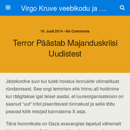
Virgo Kruve veebikodu ja blogi
10. Juuli 2014 • No Comments
Terror Päästab Majanduskriisi
Uudistest
Järjekordne suvi kui tuleb hoiatus lennukite võimalikust
ründamisest. See ongi terrorism ehk hirmu all hoidmine
kui räägitakse igal teisel aastal, et luureorganisatsioon on
saanud “uut” infot plaanitavast rünnakust ja selle tõttu
peavad kõik reisijad kannatama X asja.
Täna hommikuks on Gaza avavanglas tapetud vähemalt