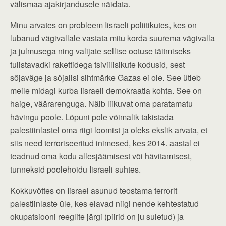
välismaa ajakirjandusele näidata.
Minu arvates on probleem Iisraeli poliitikutes, kes on
lubanud vägivallale vastata mitu korda suurema vägivalla
ja julmusega ning valijate sellise ootuse täitmiseks
tulistavadki rakettidega tsiviilisikute kodusid, sest
sõjaväge ja sõjalisi sihtmärke Gazas ei ole. See ütleb
meile midagi kurba Iisraeli demokraatia kohta. See on
haige, väärarenguga. Näib liikuvat oma paratamatu
hävingu poole. Lõpuni pole võimalik takistada
palestiinlastel oma riigi loomist ja oleks ekslik arvata, et
siis need terroriseeritud inimesed, kes 2014. aastal ei
teadnud oma kodu allesjäämisest või hävitamisest,
tunneksid poolehoidu Iisraeli suhtes.
Kokkuvõttes on Iisrael asunud teostama terrorit
palestiinlaste üle, kes elavad niigi nende kehtestatud
okupatsiooni reeglite järgi (piirid on ju suletud) ja