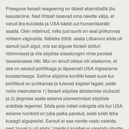
Praegune Iisraeli reageering on täiesti ebamõistlik jõu
kasutamine. Nad lihtsalt lasevad oma rakette välja, et
varud ära kulutada ja USA käest uut humanitaarabi
saada. Olen mõelnud, miks just suviti on seal piirkonnas
rohkem vägivalda. Näiteks 2006. aasta Liibanoni sõda oli
samuti juuli algul, mis sai alguse Iisraeli sõduri
röövimisest ja viis sõjalise sissetungini nime poolest
iseseisvasse riiki. Mul on ainult oletus või sisetunne, et
see on seotud poliitikaga ja täpsemalt USA riigieelarve
koostamisega. Selline sõjaline konflikt keset suve kui
poliitikud on puhkamas ja tulevad sügisel tagasi, peab
neile meenutama 1) Iisraeli sõjalise abistamise olulisust
ja 2) järgmise aasta eelarve planeerimisel sõjaliste
eraldiste tegemist. Sõda pole mõtet mängida siis kui USA
eelarve numbrid on juba paika pandud, seda tuleb teha
kusagil algupoolel. Samuti ei saa nende vastu vaielda,
sest “suvel ju oli sõda.” Imelikul kombel ei vaadata ohvrite