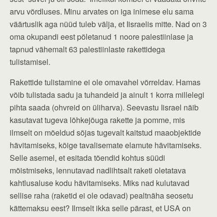
arvu võrdluses. Minu arvates on iga inimese elu sama
väärtuslik aga nüüd tuleb välja, et Iisraelis mitte. Nad on 3
oma okupandi eest põletanud 1 noore palestiinlase ja
tapnud vähemalt 63 palestiinlaste rakettidega
tulistamisel.
Rakettide tulistamine ei ole omavahel võrreldav. Hamas
võib tulistada sadu ja tuhandeid ja ainult 1 korra millelegi
pihta saada (ohvreid on üliharva). Seevastu Iisrael näib
kasutavat tugeva lõhkejõuga rakette ja pomme, mis
ilmselt on mõeldud sõjas tugevalt kaitstud maaobjektide
hävitamiseks, kõige tavalisemate elamute hävitamiseks.
Selle asemel, et esitada tõendid kohtus süüdi
mõistmiseks, lennutavad nadlihtsalt raketi oletatava
kahtlusaluse kodu hävitamiseks. Miks nad kulutavad
sellise raha (raketid ei ole odavad) pealtnäha seosetu
kättemaksu eest? Ilmselt ikka selle pärast, et USA on