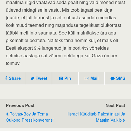
maailma riigid vaatavad seda pealt ning vaid mõned neist
ütlevad midagi selle vastu. Mis toob tagasi pealkirja
juurde, et jutt terrorist ja selle ohust asendab meedias
kõik muud teemad ning majanduse tegelikust olukorrast
jääbki meil info saamata. See küll mainitakse ära aga
pikemalt ei peatuta. Näiteks täna hommikul, et mais oli
Eesti eksport 9% langenud ja import 4% võrreldes
eelmise aastaga sai vähem eetriaega kui Gaza ümber
toimuv.
Share
Tweet
Pin
Mail
SMS
Previous Post
Next Post
Rõivas-Boy Ja Tema
Iisrael Küüditab Palestiinlasi Ja
Õukond Pressikonverensil
Maailm Vaikib