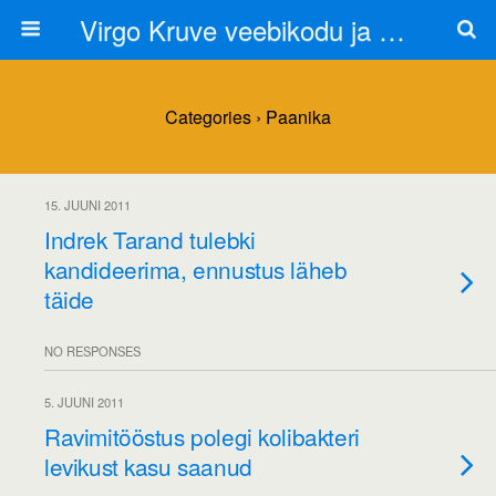
Virgo Kruve veebikodu ja blogi
Categories ›
Paanika
15. JUUNI 2011
Indrek Tarand tulebki
kandideerima, ennustus läheb
täide
NO RESPONSES
5. JUUNI 2011
Ravimitööstus polegi kolibakteri
levikust kasu saanud